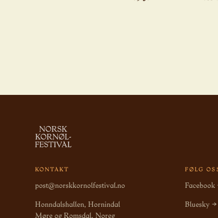
KONTAKT
FØLG OS
post@norskkornolfestival.no
Facebook
Honndalshallen, Hornindal
Bluesky →
Møre og Romsdal, Noreg