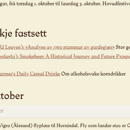
gar, frå torsdag 1. oktober til laurdag 3. oktober. Hovudfesti
je fastsett
KU Leuven): «Analyse av 1760 stammar av gardsgjær»
Stor ge
nkerla): Smokebeer: A Historical Journey and Future Prosp
armer's Daily Cereal Drinks
Om alkoholsvake korndrikker
ktober
ET
Vigra (Ålesund) flyplass til Hornindal. Fly som landar 1620 er 