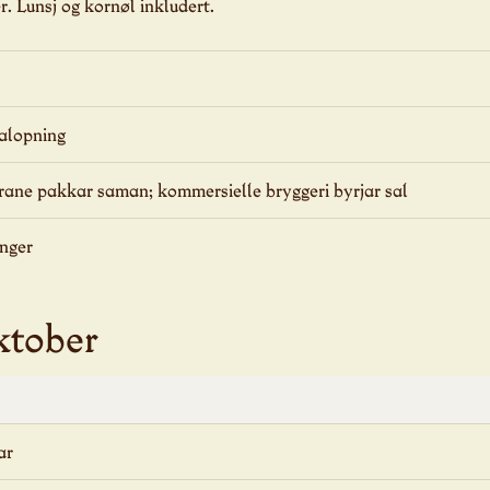
r. Lunsj og kornøl inkludert.
valopning
ane pakkar saman; kommersielle bryggeri byrjar sal
enger
ktober
ar