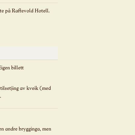
øte på Raftevold Hotell.
igen billett
 tilsetjing av kveik (med
.
n andre brygginga, men