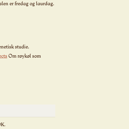
valen er fredag og laurdag.
netisk studie.
ects
Om røykøl som
OK.