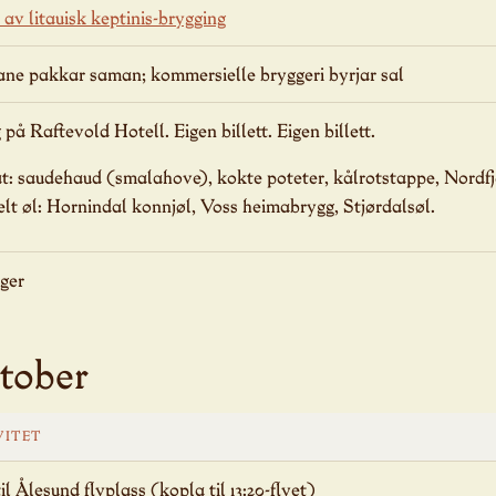
av litauisk keptinis-brygging
ne pakkar saman; kommersielle bryggeri byrjar sal
på Raftevold Hotell. Eigen billett. Eigen billett.
at: saudehaud (smalahove), kokte poteter, kålrotstappe, Nordf
elt øl: Hornindal konnjøl, Voss heimabrygg, Stjørdalsøl.
nger
tober
VITET
il Ålesund flyplass (kopla til 13:20-flyet)