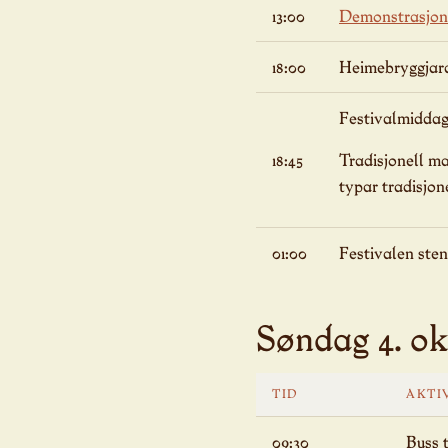
13:00
Demonstrasjon 
18:00
Heimebryggjara
Festivalmiddag 
18:45
Tradisjonell m
typar tradisjon
01:00
Festivalen ste
Søndag 4. ok
TID
AKTI
09:30
Buss t