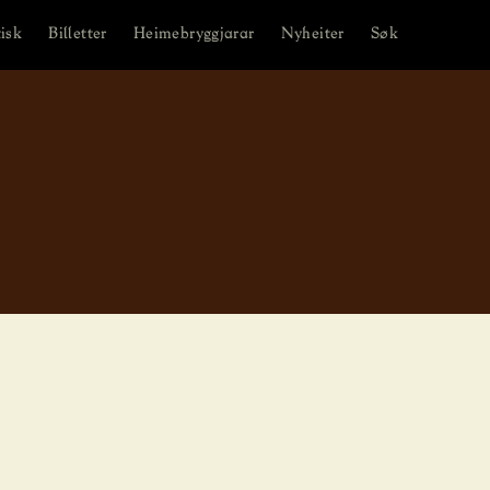
isk
Billetter
Heimebryggjarar
Nyheiter
Søk