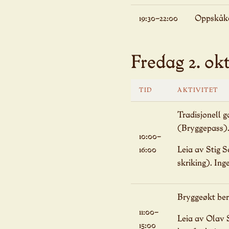
19:30–22:00
Oppskåke 
Fredag 2. ok
TID
AKTIVITET
Tradisjonell g
(Bryggepass)
10:00–
16:00
Leia av Stig S
skriking). Ing
Bryggeøkt berr
11:00–
Leia av Olav 
15:00