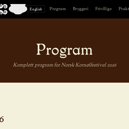
Program
Bryggeri
Frivillige
Prakt
English
Program
Komplett program for Norsk Kornølfestival 2026
6