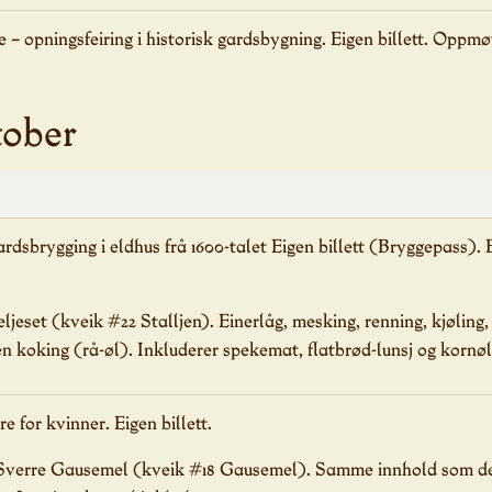
– opningsfeiring i historisk gardsbygning. Eigen billett. Oppm
tober
ardsbrygging i eldhus frå 1600-talet Eigen billett (Bryggepass). E
.
eljeset (kveik #22 Stalljen). Einerlåg, mesking, renning, kjøling,
en koking (rå-øl). Inkluderer spekemat, flatbrød-lunsj og kornøl
e for kvinner. Eigen billett.
Sverre Gausemel (kveik #18 Gausemel). Samme innhold som de