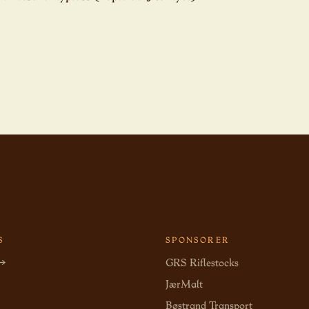
S
SPONSORER
 →
GRS Riflestocks
JærMalt
Bøstrand Transport