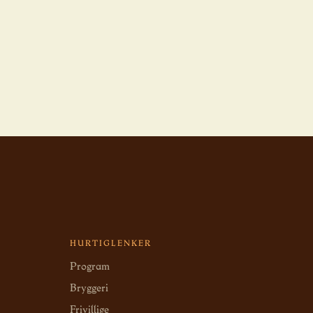
HURTIGLENKER
Program
Bryggeri
Frivillige