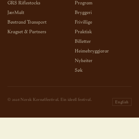
GRS Riflestocks
Program
JærMalt
Bryggeri
Bøstrand Transport
Frivillige
Kragset & Partners
Praktisk
Billetter
Heimebryggjarar
Nyheiter
Søk
© 2026 Norsk Kornølfestival. Ein ideell festival.
English