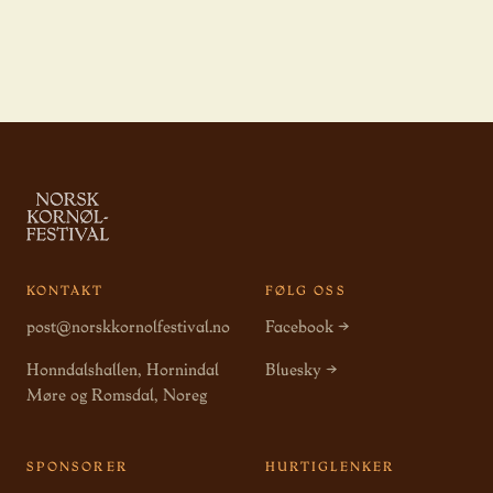
KONTAKT
FØLG OSS
post@norskkornolfestival.no
Facebook →
Honndalshallen, Hornindal
Bluesky →
Møre og Romsdal, Noreg
SPONSORER
HURTIGLENKER