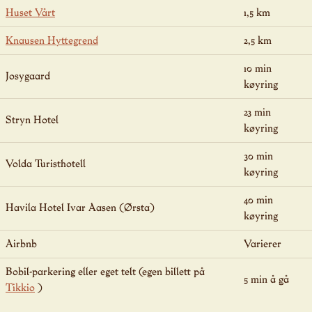
Huset Vårt
1,5 km
Knausen Hyttegrend
2,5 km
10 min
Josygaard
køyring
23 min
Stryn Hotel
køyring
30 min
Volda Turisthotell
køyring
40 min
Havila Hotel Ivar Aasen (Ørsta)
køyring
Airbnb
Varierer
Bobil-parkering eller eget telt (egen billett på
5 min å gå
Tikkio
)