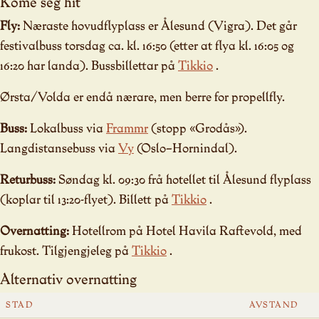
Kome seg hit
Fly:
Næraste hovudflyplass er Ålesund (Vigra). Det går
festivalbuss torsdag ca. kl. 16:50 (etter at flya kl. 16:05 og
16:20 har landa). Bussbillettar på
Tikkio
.
Ørsta/Volda er endå nærare, men berre for propellfly.
Buss:
Lokalbuss via
Frammr
(stopp «Grodås»).
Langdistansebuss via
Vy
(Oslo–Hornindal).
Returbuss:
Søndag kl. 09:30 frå hotellet til Ålesund flyplass
(koplar til 13:20-flyet). Billett på
Tikkio
.
Overnatting:
Hotellrom på Hotel Havila Raftevold, med
frukost. Tilgjengjeleg på
Tikkio
.
Alternativ overnatting
STAD
AVSTAND