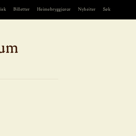
isk
Billetter
Heimebryggjarar
Nyheiter
Søk
rum