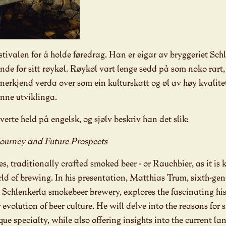
stivalen for å holde føredrag. Han er eigar av bryggeriet Sch
nde for sitt røykøl. Røykøl vart lenge sedd på som noko rar
anerkjend verda over som ein kulturskatt og øl av høy kvalite
enne utviklinga.
verte held på engelsk, og sjølv beskriv han det slik:
Journey and Future Prospects
es, traditionally crafted smoked beer - or Rauchbier, as it i
rld of brewing. In his presentation, Matthias Trum, sixth-g
c Schlenkerla smokebeer brewery, explores the fascinating his
 evolution of beer culture. He will delve into the reasons for
ue specialty, while also offering insights into the current l