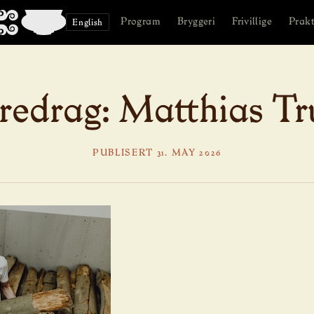
Program
Bryggeri
Frivillige
Prakt
English
redrag: Matthias T
PUBLISERT 31. MAY 2026