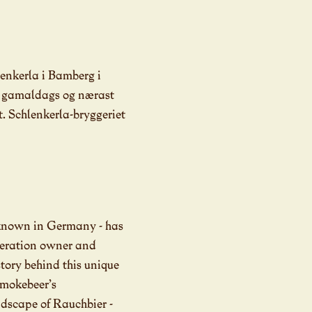
lenkerla i Bamberg i
t, gamaldags og nærast
t. Schlenkerla-bryggeriet
s known in Germany - has
eneration owner and
tory behind this unique
 smokebeer’s
andscape of Rauchbier -