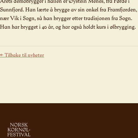
Årets demobrygger i hallen er Øystein Menes, fra Førde i
Sunnfjord. Han lærte å brygge av sin onkel fra Framfjorden,
nær Vik i Sogn, så han brygger etter tradisjonen fra Sogn.
Han har brygget i 40 år, og har også holdt kurs i ølbrygging.
← Tilbake til nyheter