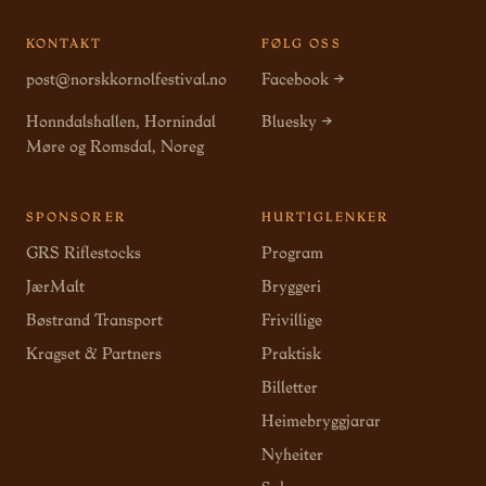
KONTAKT
FØLG OSS
post@norskkornolfestival.no
Facebook →
Honndalshallen, Hornindal
Bluesky →
Møre og Romsdal, Noreg
SPONSORER
HURTIGLENKER
GRS Riflestocks
Program
JærMalt
Bryggeri
Bøstrand Transport
Frivillige
Kragset & Partners
Praktisk
Billetter
Heimebryggjarar
Nyheiter