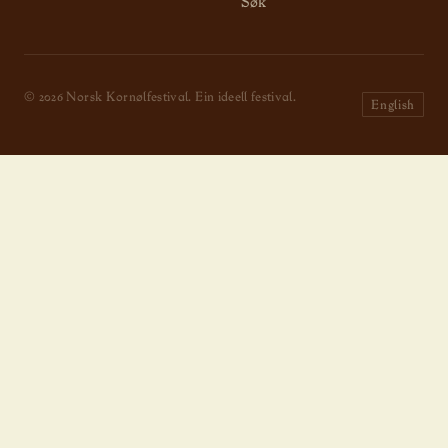
Søk
© 2026 Norsk Kornølfestival. Ein ideell festival.
English