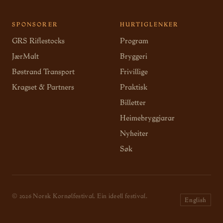
SPONSORER
HURTIGLENKER
GRS Riflestocks
Program
JærMalt
Bryggeri
Bøstrand Transport
Frivillige
Kragset & Partners
Praktisk
Billetter
Heimebryggjarar
Nyheiter
Søk
© 2026 Norsk Kornølfestival. Ein ideell festival.
English