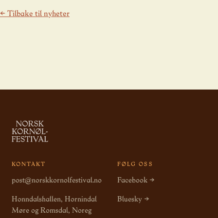
← Tilbake til nyheter
KONTAKT
FØLG OSS
post@norskkornolfestival.no
Facebook →
Honndalshallen, Hornindal
Bluesky →
Møre og Romsdal, Noreg