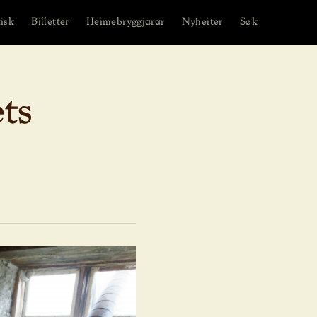
isk
Billetter
Heimebryggjarar
Nyheiter
Søk
ts