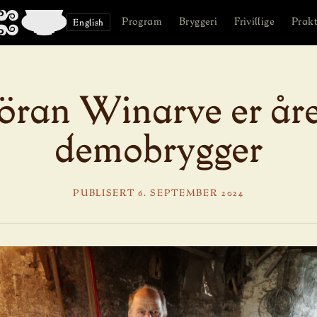
Program
Bryggeri
Frivillige
Prakt
English
öran Winarve er åre
demobrygger
PUBLISERT 6. SEPTEMBER 2024