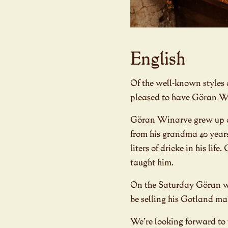
English
Of the well-known styles 
pleased to have Göran Win
Göran Winarve grew up on
from his grandma 40 years
liters of dricke in his li
taught him.
On the Saturday Göran wi
be selling his Gotland mal
We’re looking forward to 