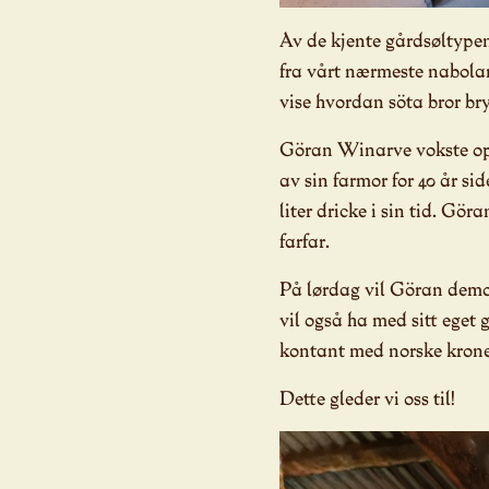
Av de kjente gårdsøltypen
fra vårt nærmeste nabolan
vise hvordan söta bror bry
Göran Winarve vokste opp
av sin farmor for 40 år s
liter dricke i sin tid. Gö
farfar.
På lørdag vil Göran demon
vil også ha med sitt eget 
kontant med norske krone
Dette gleder vi oss til!