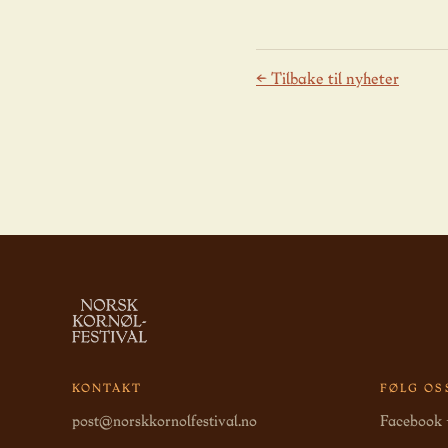
← Tilbake til nyheter
KONTAKT
FØLG OS
post@norskkornolfestival.no
Facebook