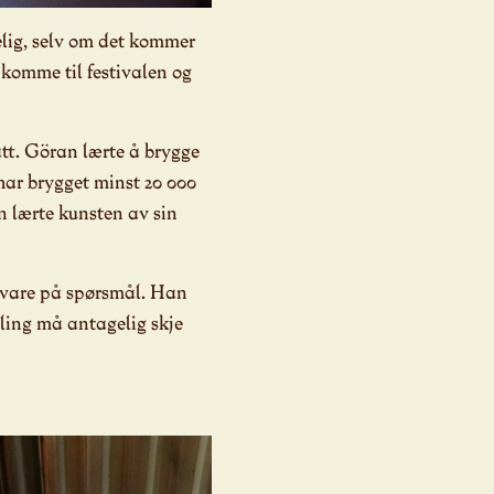
elig, selv om det kommer
komme til festivalen og
tt. Göran lærte å brygge
har brygget minst 20 000
an lærte kunsten av sin
 svare på spørsmål. Han
taling må antagelig skje