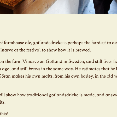
of farmhouse ale, gotlandsdricke is perhaps the hardest to ac
arve at the festival to show how it is brewed.
 the farm Vinarve on Gotland in Sweden, and still lives he
 ago, and still brews in the same way. He estimates that he 
fe. Göran makes his own malts, from his own barley, in the ol
ll show how traditional gotlandsdricke is made, and answer
ts.
this!