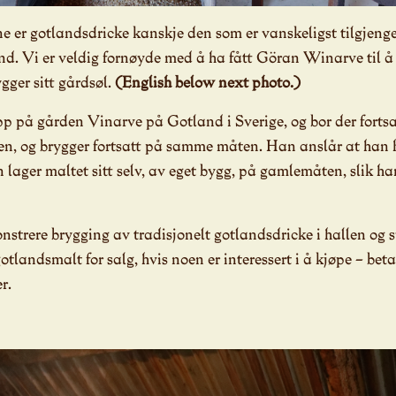
e er gotlandsdricke kanskje den som er vanskeligst tilgjeng
d. Vi er veldig fornøyde med å ha fått Göran Winarve til å 
gger sitt gårdsøl.
(English below next photo.)
 på gården Vinarve på Gotland i Sverige, og bor der fortsa
iden, og brygger fortsatt på samme måten. Han anslår at han 
ran lager maltet sitt selv, av eget bygg, på gamlemåten, slik h
strere brygging av tradisjonelt gotlandsdricke i hallen og
gotlandsmalt for salg, hvis noen er interessert i å kjøpe – be
r.