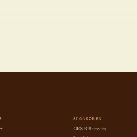
S
SPONSORER
 →
GRS Riflestocks