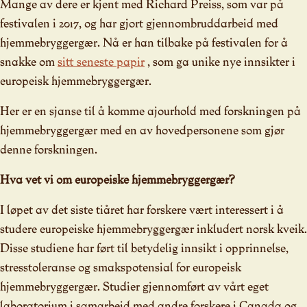
Mange av dere er kjent med Richard Preiss, som var på
festivalen i 2017, og har gjort gjennombruddarbeid med
hjemmebryggergær. Nå er han tilbake på festivalen for å
snakke om
sitt seneste papir
, som ga unike nye innsikter i
europeisk hjemmebryggergær.
Her er en sjanse til å komme ajourhold med forskningen på
hjemmebryggergær med en av hovedpersonene som gjør
denne forskningen.
Hva vet vi om europeiske hjemmebryggergær?
I løpet av det siste tiåret har forskere vært interessert i å
studere europeiske hjemmebryggergær inkludert norsk kveik.
Disse studiene har ført til betydelig innsikt i opprinnelse,
stresstoleranse og smakspotensial for europeisk
hjemmebryggergær. Studier gjennomført av vårt eget
laboratorium i samarbeid med andre forskere i Canada og