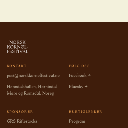
KONTAKT
FØLG OSS
post@norskkornolfestival.no
Facebook →
Honndalshallen, Hornindal
Bluesky →
Møre og Romsdal, Noreg
SPONSORER
HURTIGLENKER
GRS Riflestocks
Program