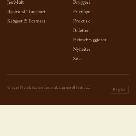
JærMalt
Bryggeri
Bøstrand Transport
Frivillige
Kragset & Partners
Praktisk
Billetter
Heimebryggjarar
Nyheiter
Søk
© 2026 Norsk Kornølfestival. Ein ideell festival.
English