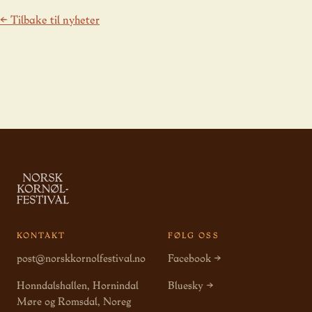
← Tilbake til nyheter
KONTAKT
FØLG OSS
post@norskkornolfestival.no
Facebook →
Honndalshallen, Hornindal
Bluesky →
Møre og Romsdal, Noreg