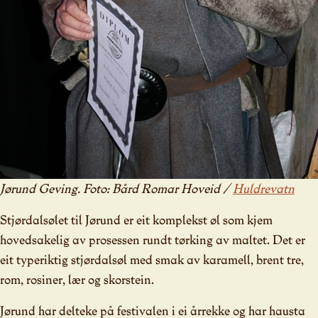
Jørund Geving. Foto: Bård Romar Hoveid /
Huldrevatn
Stjørdalsølet til Jørund er eit komplekst øl som kjem
hovedsakelig av prosessen rundt tørking av maltet. Det er
eit typeriktig stjørdalsøl med smak av karamell, brent tre,
rom, rosiner, lær og skorstein.
Jørund har delteke på festivalen i ei årrekke og har hausta