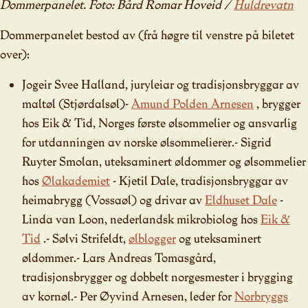
Dommerpanelet. Foto: Bård Romar Hoveid /
Huldrevatn
Dommerpanelet bestod av (frå høgre til venstre på biletet
over):
Jogeir Svee Halland, juryleiar og tradisjonsbryggar av
maltøl (Stjørdalsøl)-
Amund Polden Arnesen
, brygger
hos Eik & Tid, Norges første ølsommelier og ansvarlig
for utdanningen av norske ølsommelierer.- Sigrid
Ruyter Smolan, uteksaminert øldommer og ølsommelier
hos
Ølakademiet
- Kjetil Dale, tradisjonsbryggar av
heimabrygg (Vossaøl) og drivar av
Eldhuset Dale
-
Linda van Loon, nederlandsk mikrobiolog hos
Eik &
Tid
.- Sølvi Strifeldt,
ølblogger
og uteksaminert
øldommer.- Lars Andreas Tomasgård,
tradisjonsbrygger og dobbelt norgesmester i brygging
av kornøl.- Per Øyvind Arnesen, leder for
Norbryggs