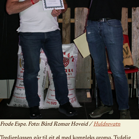
Frode Espe. Foto: Bård Romar Hoveid /
Huldrevatn
Tredjeplassen går til eit øl med kompleks aroma, Tydelig