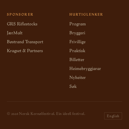
SPONSORER
HURTIGLENKER
GRS Riflestocks
Program
JærMalt
Bryggeri
Bøstrand Transport
Frivillige
Kragset & Partners
Praktisk
Billetter
Heimebryggjarar
Nyheiter
Søk
© 2026 Norsk Kornølfestival. Ein ideell festival.
English