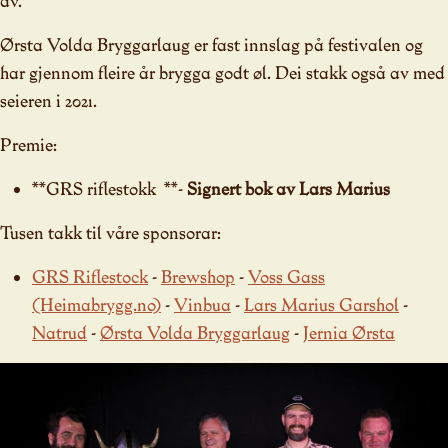
av.
Ørsta Volda Bryggarlaug er fast innslag på festivalen og
har gjennom fleire år brygga godt øl. Dei stakk også av med
seieren i 2021.
Premie:
**GRS riflestokk **-
Signert bok av Lars Marius
Tusen takk til våre sponsorar:
GRS Riflestock
-
Brewshop
-
Voss Gass
(Heimabrygg.no)
-
Vinbua
-
Lars Marius Garshol
-
Natrud
-
Ørsta Volda Bryggarlaug
-
Jernia Ørsta