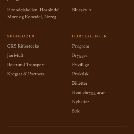
Honndalshallen, Hornindal
Bluesky →
Møre og Romsdal, Noreg
SPONSORER
HURTIGLENKER
GRS Riflestocks
Program
JærMalt
Bryggeri
Bøstrand Transport
Frivillige
Kragset & Partners
Praktisk
Billetter
Heimebryggjarar
Nyheiter
Søk