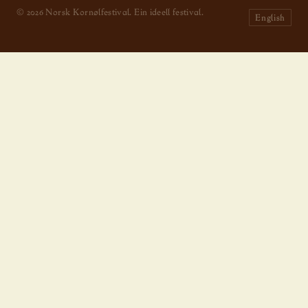
© 2026 Norsk Kornølfestival. Ein ideell festival.
English