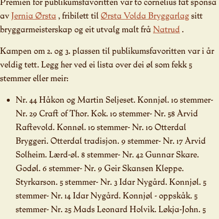
Premien for publikumsfavoritten var to cornelius fat sponsa
av
Jernia Ørsta
, fribilett til
Ørsta Volda Bryggarlag
sitt
bryggarmeisterskap og eit utvalg malt frå
Natrud
.
Kampen om 2. og 3. plassen til publikumsfavoritten var i år
veldig tett. Legg her ved ei lista over dei øl som fekk 5
stemmer eller meir:
Nr. 44 Håkon og Martin Seljeset. Konnjøl. 10 stemmer-
Nr. 29 Craft of Thor. Kok. 10 stemmer- Nr. 58 Arvid
Raftevold. Konnøl. 10 stemmer- Nr. 10 Otterdal
Bryggeri. Otterdal tradisjon. 9 stemmer- Nr. 17 Arvid
Solheim. Lærd-øl. 8 stemmer- Nr. 42 Gunnar Skare.
Godøl. 6 stemmer- Nr. 9 Geir Skansen Kleppe.
Styrkarson. 5 stemmer- Nr. 3 Idar Nygård. Konnjøl. 5
stemmer- Nr. 14 Idar Nygård. Konnjøl - oppskåk. 5
stemmer- Nr. 25 Mads Leonard Holvik. Løkja-John. 5