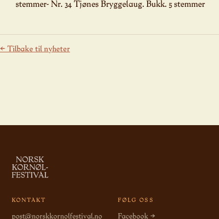
stemmer- Nr. 34 Tjønes Bryggelaug. Bukk. 5 stemmer
← Tilbake til nyheter
KONTAKT
FØLG OSS
post@norskkornolfestival.no
Facebook →