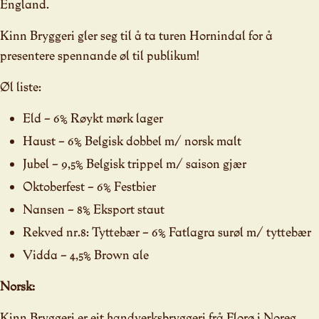
England.
Kinn Bryggeri gler seg til å ta turen Hornindal for å
presentere spennande øl til publikum!
Øl liste:
Eld – 6% Røykt mørk lager
Haust – 6% Belgisk dobbel m/ norsk malt
Jubel – 9,5% Belgisk trippel m/ saison gjær
Oktoberfest – 6% Festbier
Nansen – 8% Eksport staut
Rekved nr.8: Tyttebær – 6% Fatlagra surøl m/ tyttebær
Vidda – 4,5% Brown ale
Norsk:
Kinn Bryggeri er eit handverksbryggeri frå Florø i Noreg.