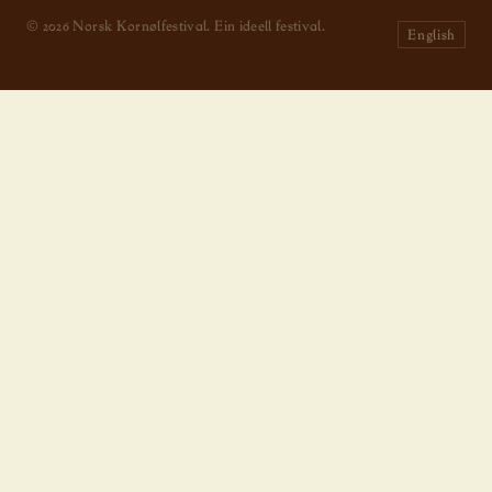
© 2026 Norsk Kornølfestival. Ein ideell festival.
English