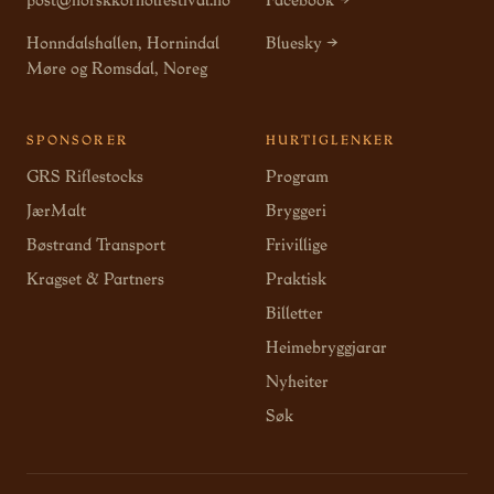
post@norskkornolfestival.no
Facebook →
Honndalshallen, Hornindal
Bluesky →
Møre og Romsdal, Noreg
SPONSORER
HURTIGLENKER
GRS Riflestocks
Program
JærMalt
Bryggeri
Bøstrand Transport
Frivillige
Kragset & Partners
Praktisk
Billetter
Heimebryggjarar
Nyheiter
Søk