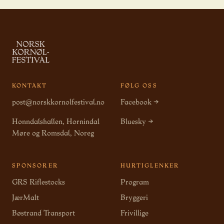
KONTAKT
FØLG OSS
post@norskkornolfestival.no
Facebook →
Honndalshallen, Hornindal
Bluesky →
Møre og Romsdal, Noreg
SPONSORER
HURTIGLENKER
GRS Riflestocks
Program
JærMalt
Bryggeri
Bøstrand Transport
Frivillige