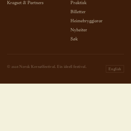
Kragset & Partners
Praktisk
Billetter
Heimebryggjarar
Nyheiter
Søk
© 2026 Norsk Kornølfestival. Ein ideell festival.
English