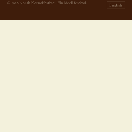
© 2026 Norsk Kornølfestival. Ein ideell festival.
English