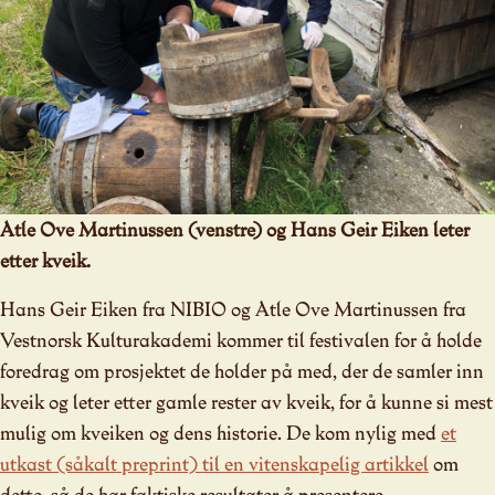
Atle Ove Martinussen (venstre) og Hans Geir Eiken leter
etter kveik.
Hans Geir Eiken fra NIBIO og Atle Ove Martinussen fra
Vestnorsk Kulturakademi kommer til festivalen for å holde
foredrag om prosjektet de holder på med, der de samler inn
kveik og leter etter gamle rester av kveik, for å kunne si mest
mulig om kveiken og dens historie. De kom nylig med
et
utkast (såkalt preprint) til en vitenskapelig artikkel
om
dette, så de har faktiske resultater å presentere.