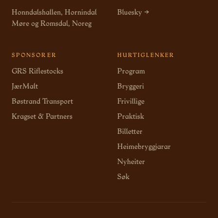
Honndalshallen, Hornindal
Bluesky →
Møre og Romsdal, Noreg
SPONSORER
HURTIGLENKER
GRS Riflestocks
Program
JærMalt
Bryggeri
Bøstrand Transport
Frivillige
Kragset & Partners
Praktisk
Billetter
Heimebryggjarar
Nyheiter
Søk