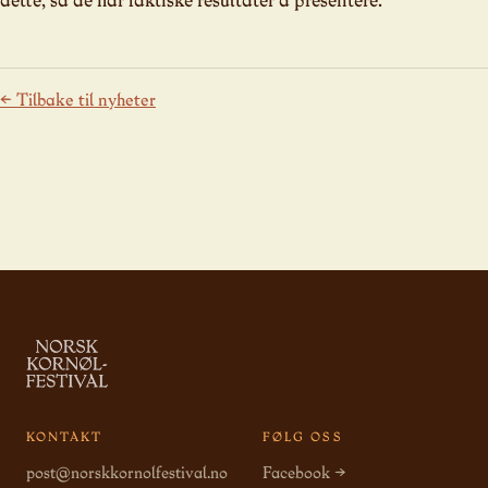
← Tilbake til nyheter
KONTAKT
FØLG OSS
post@norskkornolfestival.no
Facebook →