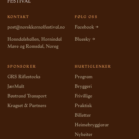
KONTAKT
FØLG OSS
post@norskkornolfestival.no
Facebook →
Honndalshallen, Hornindal
Bluesky →
Møre og Romsdal, Noreg
SPONSORER
HURTIGLENKER
GRS Riflestocks
Program
JærMalt
Bryggeri
Bøstrand Transport
Frivillige
Kragset & Partners
Praktisk
Billetter
Heimebryggjarar
Nyheiter