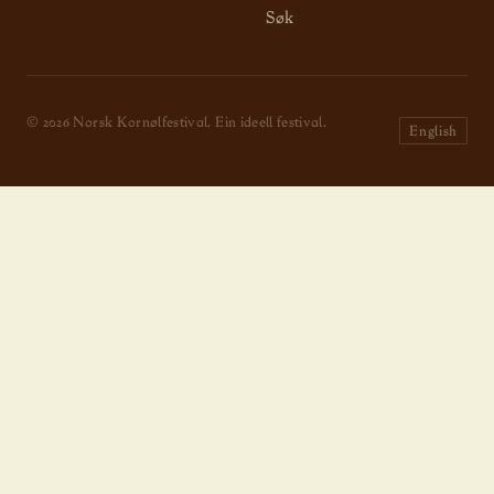
Søk
© 2026 Norsk Kornølfestival. Ein ideell festival.
English