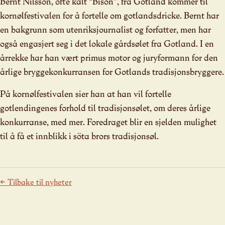
Bernt Nilsson, ofte kalt “Bison”, fra Gotland kommer til
kornølfestivalen for å fortelle om gotlandsdricke. Bernt har
en bakgrunn som utenriksjournalist og forfatter, men har
også engasjert seg i det lokale gårdsølet fra Gotland. I en
årrekke har han vært primus motor og juryformann for den
årlige bryggekonkurransen for Gotlands tradisjonsbryggere.
På kornølfestivalen sier han at han vil fortelle
gotlendingenes forhold til tradisjonsølet, om deres årlige
konkurranse, med mer. Foredraget blir en sjelden mulighet
til å få et innblikk i söta brors tradisjonsøl.
← Tilbake til nyheter