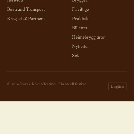
JærMalt
Bryggeri
Bøstrand Transport
Frivillige
Kragset & Partners
Praktisk
Billetter
Heimebryggjarar
Nyheiter
Søk
© 2026 Norsk Kornølfestival. Ein ideell festival.
English