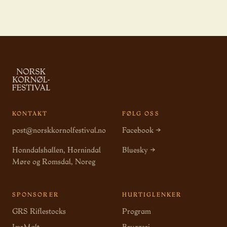
KONTAKT
FØLG OSS
post@norskkornolfestival.no
Facebook →
Honndalshallen, Hornindal
Bluesky →
Møre og Romsdal, Noreg
SPONSORER
HURTIGLENKER
GRS Riflestocks
Program