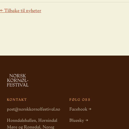
← Tilbake til nyheter
KONTAKT
FØLG OSS
post@norskkornolfestival.no
Facebook →
Honndalshallen, Hornindal
Bluesky →
Møre og Romsdal, Noreg