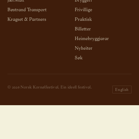
JærMalt
Bryggeri
Bøstrand Transport
Frivillige
Kragset & Partners
Praktisk
Billetter
Heimebryggjarar
Nyheiter
Søk
© 2026 Norsk Kornølfestival. Ein ideell festival.
English