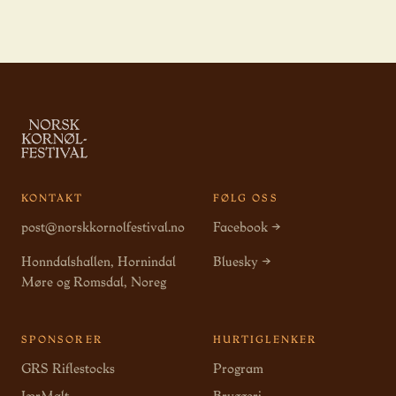
KONTAKT
FØLG OSS
post@norskkornolfestival.no
Facebook →
Honndalshallen, Hornindal
Bluesky →
Møre og Romsdal, Noreg
SPONSORER
HURTIGLENKER
GRS Riflestocks
Program