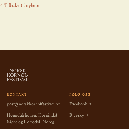
← Tilbake til nyheter
KONTAKT
FØLG OSS
post@norskkornolfestival.no
Facebook →
Honndalshallen, Hornindal
Bluesky →
Møre og Romsdal, Noreg