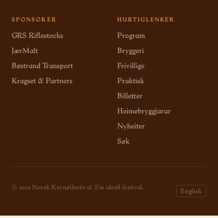
SPONSORER
HURTIGLENKER
GRS Riflestocks
Program
JærMalt
Bryggeri
Bøstrand Transport
Frivillige
Kragset & Partners
Praktisk
Billetter
Heimebryggjarar
Nyheiter
Søk
© 2026 Norsk Kornølfestival. Ein ideell festival.
English