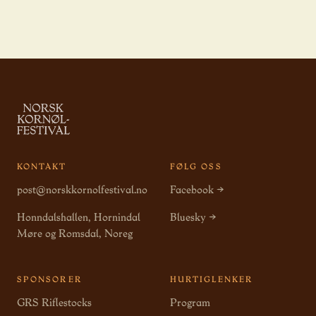
KONTAKT
FØLG OSS
post@norskkornolfestival.no
Facebook →
Honndalshallen, Hornindal
Bluesky →
Møre og Romsdal, Noreg
SPONSORER
HURTIGLENKER
GRS Riflestocks
Program