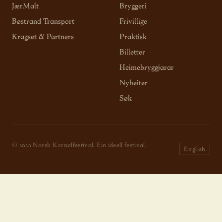
JærMalt
Bryggeri
Bøstrand Transport
Frivillige
Kragset & Partners
Praktisk
Billetter
Heimebryggjarar
Nyheiter
Søk
© 2026 Norsk Kornølfestival. Ein ideell festival.
English