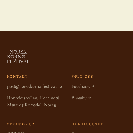
KONTAKT
FØLG OSS
post@norskkornolfestival.no
Facebook →
Honndalshallen, Hornindal
Bluesky →
Møre og Romsdal, Noreg
SPONSORER
HURTIGLENKER