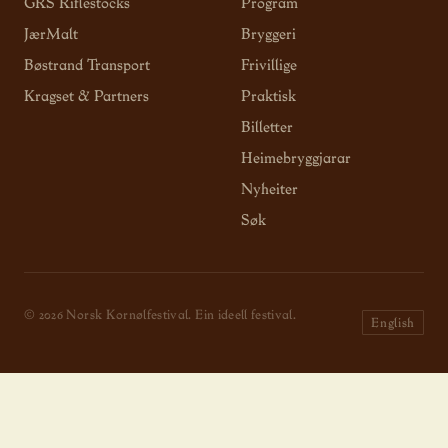
GRS Riflestocks
Program
JærMalt
Bryggeri
Bøstrand Transport
Frivillige
Kragset & Partners
Praktisk
Billetter
Heimebryggjarar
Nyheiter
Søk
© 2026 Norsk Kornølfestival. Ein ideell festival.
English