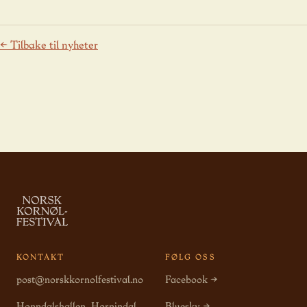
← Tilbake til nyheter
KONTAKT
FØLG OSS
post@norskkornolfestival.no
Facebook →
Honndalshallen, Hornindal
Bluesky →