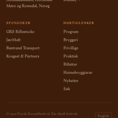
Møre og Romsdal, Noreg
SPONSORER
HURTIGLENKER
GRS Riflestocks
Program
JærMalt
Bryggeri
Bøstrand Transport
Frivillige
Kragset & Partners
Praktisk
Billetter
Heimebryggjarar
Nyheiter
Søk
© 2026 Norsk Kornølfestival. Ein ideell festival.
English