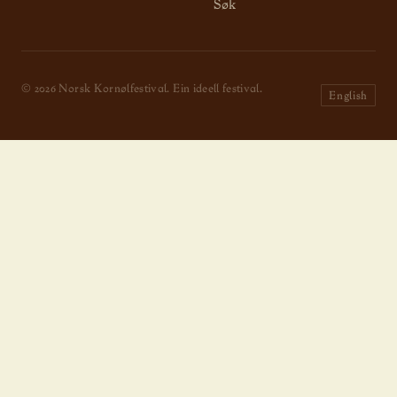
Søk
© 2026 Norsk Kornølfestival. Ein ideell festival.
English