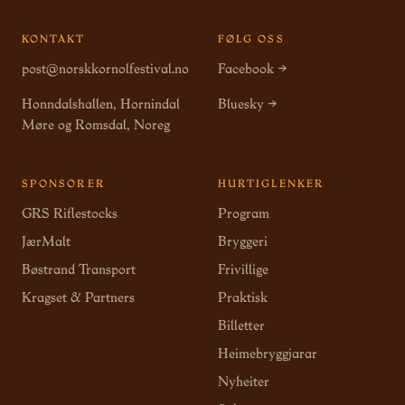
KONTAKT
FØLG OSS
post@norskkornolfestival.no
Facebook →
Honndalshallen, Hornindal
Bluesky →
Møre og Romsdal, Noreg
SPONSORER
HURTIGLENKER
GRS Riflestocks
Program
JærMalt
Bryggeri
Bøstrand Transport
Frivillige
Kragset & Partners
Praktisk
Billetter
Heimebryggjarar
Nyheiter