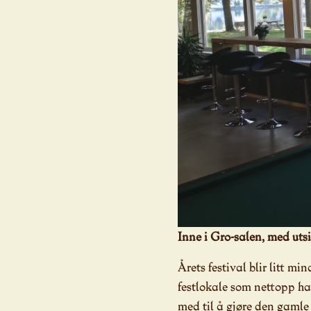
Inne i Gro-salen, med ut
Årets festival blir litt mi
festlokale som nettopp h
med til å gjøre den gamle 