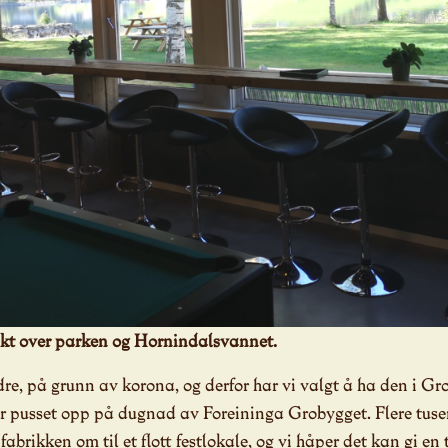
sikt over parken og Hornindalsvannet.
ndre, på grunn av korona, og derfor har vi valgt å ha den i Gro
ar pusset opp på dugnad av Foreininga Grobygget. Flere tuse
fabrikken om til et flott festlokale, og vi håper det kan gi en