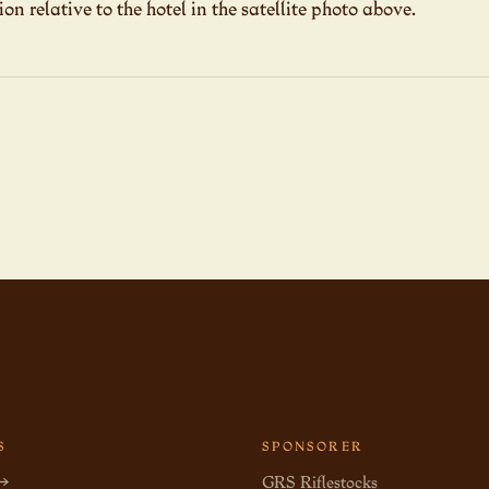
on relative to the hotel in the satellite photo above.
S
SPONSORER
 →
GRS Riflestocks