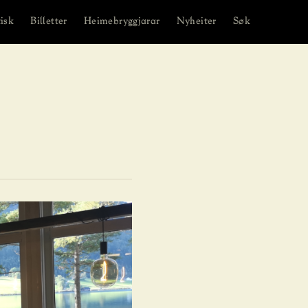
isk
Billetter
Heimebryggjarar
Nyheiter
Søk