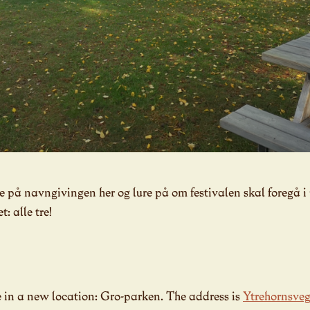
e på navngivingen her og lure på om festivalen skal foregå 
t: alle tre!
be in a new location: Gro-parken. The address is
Ytrehornsveg