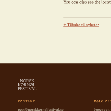
You can also see the locati
← Tilbake til nyheter
KONTAKT
FØLG OS
post@norskkornolfestival.no
Facebook