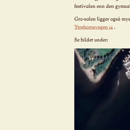
festivalen enn den gymsal
Gro-salen ligger også mye 
Ytrehornsvegen 14
.
Se bildet under: