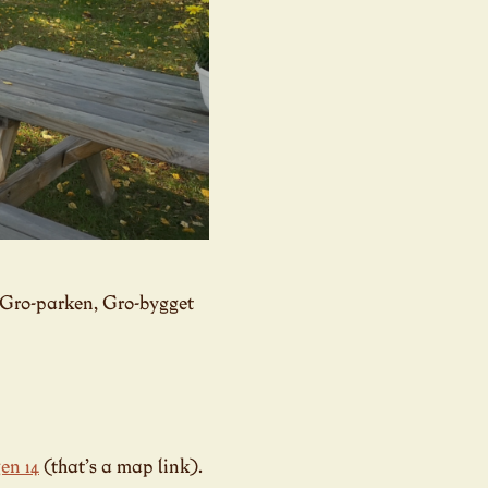
i Gro-parken, Gro-bygget
en 14
(that’s a map link).