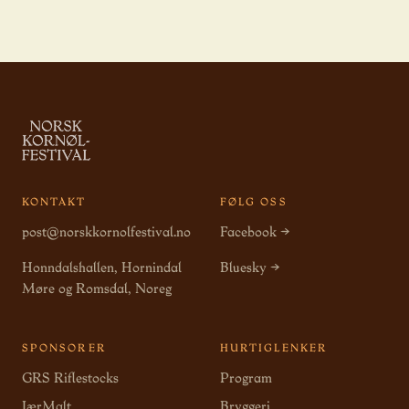
KONTAKT
FØLG OSS
post@norskkornolfestival.no
Facebook →
Honndalshallen, Hornindal
Bluesky →
Møre og Romsdal, Noreg
SPONSORER
HURTIGLENKER
GRS Riflestocks
Program
JærMalt
Bryggeri