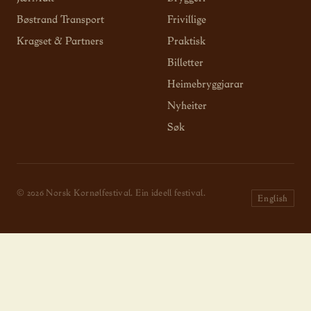
Bøstrand Transport
Frivillige
Kragset & Partners
Praktisk
Billetter
Heimebryggjarar
Nyheiter
Søk
© 2026 Norsk Kornølfestival. Ein ideell festival.
English