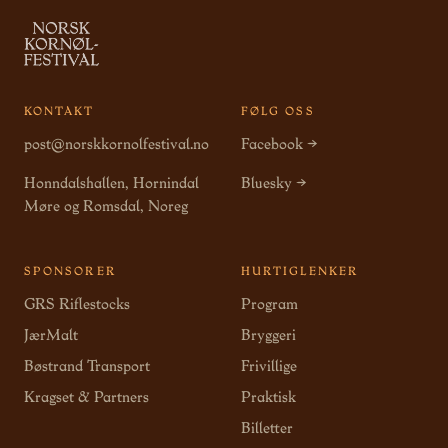
KONTAKT
FØLG OSS
post@norskkornolfestival.no
Facebook →
Honndalshallen, Hornindal
Bluesky →
Møre og Romsdal, Noreg
SPONSORER
HURTIGLENKER
GRS Riflestocks
Program
JærMalt
Bryggeri
Bøstrand Transport
Frivillige
Kragset & Partners
Praktisk
Billetter