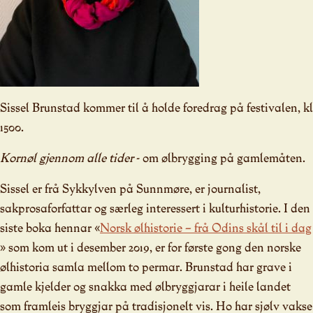
Sissel Brunstad kommer til å holde foredrag på festivalen, kl
1500.
Kornøl gjennom alle tider
- om ølbrygging på gamlemåten.
Sissel er frå Sykkylven på Sunnmøre, er journalist,
sakprosaforfattar og særleg interessert i kulturhistorie. I den
siste boka hennar «
Norsk ølhistorie – frå Odins skål til i dag
» som kom ut i desember 2019, er for første gong den norske
ølhistoria samla mellom to permar. Brunstad har grave i
gamle kjelder og snakka med ølbryggjarar i heile landet
som framleis bryggjar på tradisjonelt vis. Ho har sjølv vakse