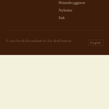
Heimebryggjarar
Nyheiter
Søk
© 2026 Norsk Kornølfestival. Ein ideell festival.
English