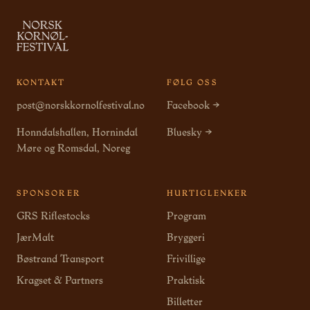
KONTAKT
FØLG OSS
post@norskkornolfestival.no
Facebook →
Honndalshallen, Hornindal
Bluesky →
Møre og Romsdal, Noreg
SPONSORER
HURTIGLENKER
GRS Riflestocks
Program
JærMalt
Bryggeri
Bøstrand Transport
Frivillige
Kragset & Partners
Praktisk
Billetter