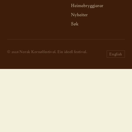
Heimebryggjarar
Nyheiter
Søk
© 2026 Norsk Kornølfestival. Ein ideell festival.
English