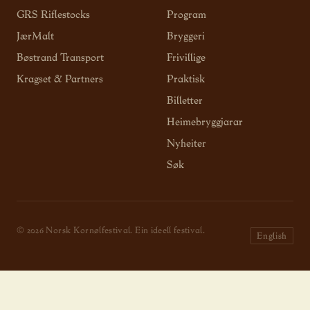
GRS Riflestocks
Program
JærMalt
Bryggeri
Bøstrand Transport
Frivillige
Kragset & Partners
Praktisk
Billetter
Heimebryggjarar
Nyheiter
Søk
© 2026 Norsk Kornølfestival. Ein ideell festival.
English