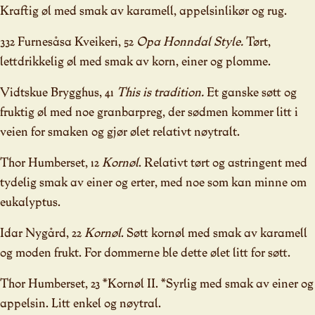
Kraftig øl med smak av karamell, appelsinlikør og rug.
332 Furnesåsa Kveikeri, 52
Opa Honndal Style.
Tørt,
lettdrikkelig øl med smak av korn, einer og plomme.
Vidtskue Brygghus, 41
This is tradition.
Et ganske søtt og
fruktig øl med noe granbarpreg, der sødmen kommer litt i
veien for smaken og gjør ølet relativt nøytralt.
Thor Humberset, 12
Kornøl
. Relativt tørt og astringent med
tydelig smak av einer og erter, med noe som kan minne om
eukalyptus.
Idar Nygård, 22
Kornøl
. Søtt kornøl med smak av karamell
og moden frukt. For dommerne ble dette ølet litt for søtt.
Thor Humberset, 23 *Kornøl II. *Syrlig med smak av einer og
appelsin. Litt enkel og nøytral.