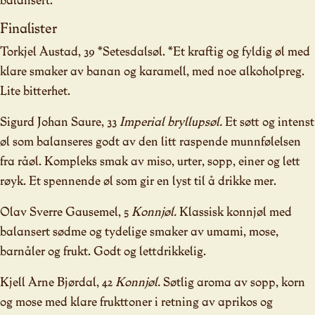
Finalister
Torkjel Austad, 39 *Setesdalsøl. *Et kraftig og fyldig øl med
klare smaker av banan og karamell, med noe alkoholpreg.
Lite bitterhet.
Sigurd Johan Saure, 33
Imperial bryllupsøl.
Et søtt og intenst
øl som balanseres godt av den litt raspende munnfølelsen
fra råøl. Kompleks smak av miso, urter, sopp, einer og lett
røyk. Et spennende øl som gir en lyst til å drikke mer.
Olav Sverre Gausemel, 5
Konnjøl.
Klassisk konnjøl med
balansert sødme og tydelige smaker av umami, mose,
barnåler og frukt. Godt og lettdrikkelig.
Kjell Arne Bjørdal, 42
Konnjøl.
Søtlig aroma av sopp, korn
og mose med klare frukttoner i retning av aprikos og