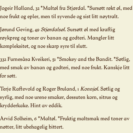
Jogeir Halland, 32 *Maltøl fra Stjørdal. *Sursøtt røkt øl, med
noe frukt og epler, men til syvende og sist litt nøytralt.
Jørund Geving, 49
Stjørdalsøl.
Sursøtt øl med kraftig
røykpreg og toner av banan og godteri. Mangler litt
kompleksitet, og noe skarp syre til slutt.
332 Furnesåsa Kveikeri, 51 *Smokey and the Bandit. *Søtlig,
med smak av banan og godteri, med noe frukt. Kanskje litt
for søtt.
Terje Raftevold og Roger Bruland, 1
Konnjøl.
Søtlig og
syrlig, med noe urene smaker, dessuten korn, sitrus og
krydderkake. Hint av eddik.
Arvid Solheim, 6 *Maltøl. *Fruktig maltsmak med toner av
nøtter, litt ubehagelig bittert.