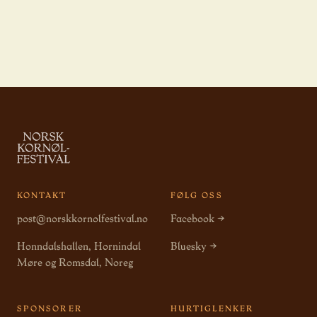
KONTAKT
FØLG OSS
post@norskkornolfestival.no
Facebook →
Honndalshallen, Hornindal
Bluesky →
Møre og Romsdal, Noreg
SPONSORER
HURTIGLENKER