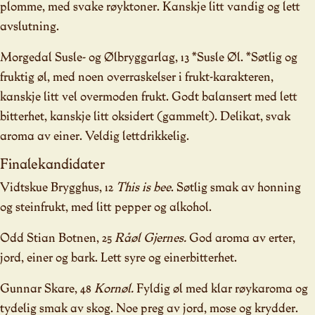
plomme, med svake røyktoner. Kanskje litt vandig og lett
avslutning.
Morgedal Susle- og Ølbryggarlag, 13 *Susle Øl. *Søtlig og
fruktig øl, med noen overraskelser i frukt-karakteren,
kanskje litt vel overmoden frukt. Godt balansert med lett
bitterhet, kanskje litt oksidert (gammelt). Delikat, svak
aroma av einer. Veldig lettdrikkelig.
Finalekandidater
Vidtskue Brygghus, 12
This is bee
. Søtlig smak av honning
og steinfrukt, med litt pepper og alkohol.
Odd Stian Botnen, 25
Råøl Gjernes.
God aroma av erter,
jord, einer og bark. Lett syre og einerbitterhet.
Gunnar Skare, 48
Kornøl.
Fyldig øl med klar røykaroma og
tydelig smak av skog. Noe preg av jord, mose og krydder.