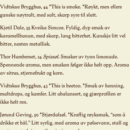
Vidtskue Brygghus, 44 *This is smoke. *Røykt, men ellers
ganske nøytralt, med salt, skarp syre til slutt.
Kjetil Dale, 55 Kveika Simcoe. Fyldig, dyp smak av
karamellbanan, med skarp, lang bitterhet. Kanskje litt vel
bitter, nesten metallisk.
Thor Humberset, 24
Spissøl.
Smaker av tynn limonade.
Spennende aroma, men smaken følger ikke helt opp. Aroma
av sitrus, stjernefrukt og korn.
Vidtskue Brygghus, 43 *This is beetoo. *Smak av honning,
maltdrops, og kamfer. Litt ubalansert, og gjærprofilen er
ikke helt ren.
Jørund Geving, 50 *Stjørdalsøl. *Kraftig røyksmak, “som å
drikke et bål.” Litt syrlig, med aroma av pølsevann, stall og