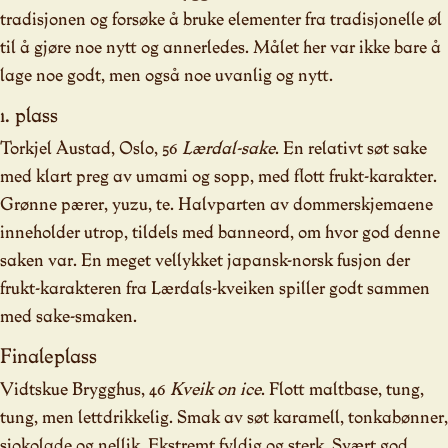
tradisjonen og forsøke å bruke elementer fra tradisjonelle øl
til å gjøre noe nytt og annerledes. Målet her var ikke bare å
lage noe godt, men også noe uvanlig og nytt.
1. plass
Torkjel Austad, Oslo, 56
Lærdal-sake
. En relativt søt sake
med klart preg av umami og sopp, med flott frukt-karakter.
Grønne pærer, yuzu, te. Halvparten av dommerskjemaene
inneholder utrop, tildels med banneord, om hvor god denne
saken var. En meget vellykket japansk-norsk fusjon der
frukt-karakteren fra Lærdals-kveiken spiller godt sammen
med sake-smaken.
Finaleplass
Vidtskue Brygghus, 46
Kveik on ice
. Flott maltbase, tung,
tung, men lettdrikkelig. Smak av søt karamell, tonkabønner,
sjokolade og nellik. Ekstremt fyldig og sterk. Svært god.