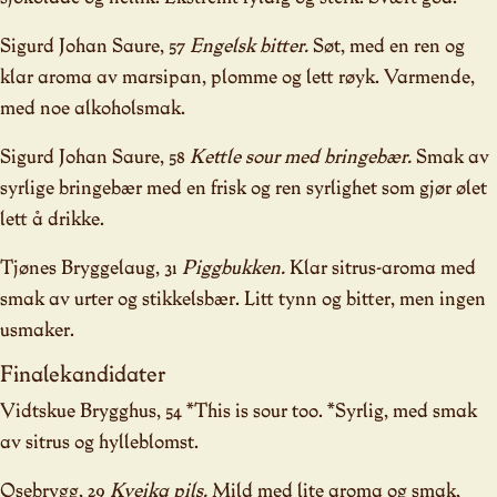
Sigurd Johan Saure, 57
Engelsk bitter.
Søt, med en ren og
klar aroma av marsipan, plomme og lett røyk. Varmende,
med noe alkoholsmak.
Sigurd Johan Saure, 58
Kettle sour med bringebær.
Smak av
syrlige bringebær med en frisk og ren syrlighet som gjør ølet
lett å drikke.
Tjønes Bryggelaug, 31
Piggbukken.
Klar sitrus-aroma med
smak av urter og stikkelsbær. Litt tynn og bitter, men ingen
usmaker.
Finalekandidater
Vidtskue Brygghus, 54 *This is sour too. *Syrlig, med smak
av sitrus og hylleblomst.
Osebrygg, 29
Kveika pils.
Mild med lite aroma og smak,