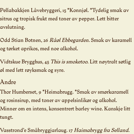
Pellabakkjen Låvebryggeri, 15 *Konnjøl. *Tydelig smak av
sitrus og tropisk frukt med toner av pepper. Lett bitter
avslutning.
Odd Stian Botnen, 26
Råøl Ebbegarden.
Smak av karamell
og tørket aprikos, med noe alkohol.
Vidtskue Brygghus, 45
This is smoketoo
. Litt nøytralt søtlig
øl med lett røyksmak og syre.
Andre
Thor Humberset, 9 *Heimabrugg. *Smak av smørkaramell
og rosinsirup, med toner av appelsinlikør og alkohol.
Minner om en intens, konsentrert barley wine. Kanskje litt
tungt.
Vasstrond’e Småbryggjarlaug. 17
Haimabrygg fra Selland.