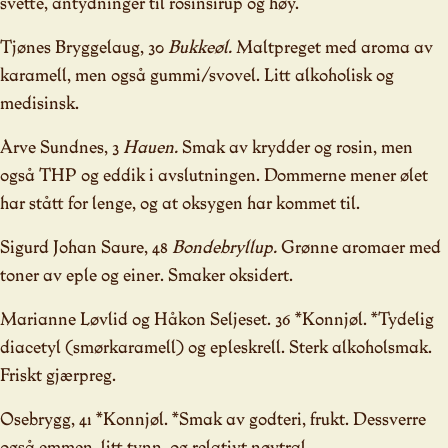
svette, antydninger til rosinsirup og høy.
Tjønes Bryggelaug, 30
Bukkeøl.
Maltpreget med aroma av
karamell, men også gummi/svovel. Litt alkoholisk og
medisinsk.
Arve Sundnes, 3
Hauen.
Smak av krydder og rosin, men
også THP og eddik i avslutningen. Dommerne mener ølet
har stått for lenge, og at oksygen har kommet til.
Sigurd Johan Saure, 48
Bondebryllup.
Grønne aromaer med
toner av eple og einer. Smaker oksidert.
Marianne Løvlid og Håkon Seljeset. 36 *Konnjøl. *Tydelig
diacetyl (smørkaramell) og epleskrell. Sterk alkoholsmak.
Friskt gjærpreg.
Osebrygg, 41 *Konnjøl. *Smak av godteri, frukt. Dessverre
også emmen, litt tynn, og relativt nøytral.