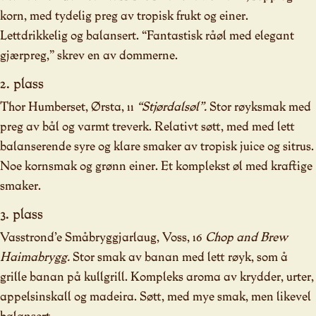
korn, med tydelig preg av tropisk frukt og einer.
Lettdrikkelig og balansert. “Fantastisk råøl med elegant
gjærpreg,” skrev en av dommerne.
2. plass
Thor Humberset, Ørsta, 11
“Stjørdalsøl”.
Stor røyksmak med
preg av bål og varmt treverk. Relativt søtt, med med lett
balanserende syre og klare smaker av tropisk juice og sitrus.
Noe kornsmak og grønn einer. Et komplekst øl med kraftige
smaker.
3. plass
Vasstrond’e Småbryggjarlaug, Voss, 16
Chop and Brew
Haimabrygg.
Stor smak av banan med lett røyk, som å
grille banan på kullgrill. Kompleks aroma av krydder, urter,
appelsinskall og madeira. Søtt, med mye smak, men likevel
balansert.