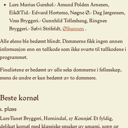
Lars Marius Garshol.- Amund Polden Arnesen,
Eik&Tid.- Edvard Hortemo, Nøgne Ø.- Dag Jørgensen,
Voss Bryggeri.- Gunnhild Tolleshaug, Ringnes
Bryggeri.- Sølvi Strifeldt,
Ølhunnen
.
Alle ølene ble bedømt blindt. Dommerne fikk ingen annen
informasjon enn en tallkode som ikke svarte til tallkodene i
programmet.
Finalistene er bedømt av alle seks dommerne i fellesskap,
mens de andre er kun bedømt av to dommere.
Beste kornøl
1. plass
Lars-Tunet Bryggeri, Hornindal, 27
Konnjøl.
Et fyldig,
delikat kornøl med klassiske smaker av umami, sopp og