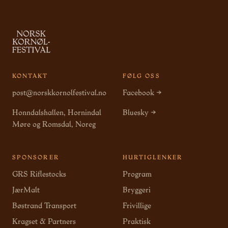
KONTAKT
FØLG OSS
post@norskkornolfestival.no
Facebook →
Honndalshallen, Hornindal
Bluesky →
Møre og Romsdal, Noreg
SPONSORER
HURTIGLENKER
GRS Riflestocks
Program
JærMalt
Bryggeri
Bøstrand Transport
Frivillige
Kragset & Partners
Praktisk