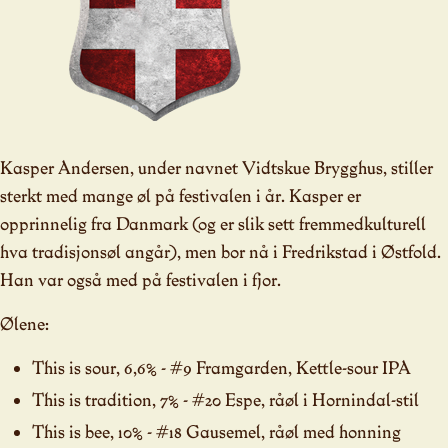
Kasper Andersen, under navnet Vidtskue Brygghus, stiller
sterkt med mange øl på festivalen i år. Kasper er
opprinnelig fra Danmark (og er slik sett fremmedkulturell
hva tradisjonsøl angår), men bor nå i Fredrikstad i Østfold.
Han var også med på festivalen i fjor.
Ølene:
This is sour, 6,6% - #9 Framgarden, Kettle-sour IPA
This is tradition, 7% - #20 Espe, råøl i Hornindal-stil
This is bee, 10% - #18 Gausemel, råøl med honning