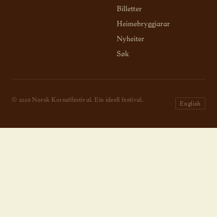
Billetter
Heimebryggjarar
Nyheiter
Søk
© 2026 Norsk Kornølfestival. Ein ideell festival.
English