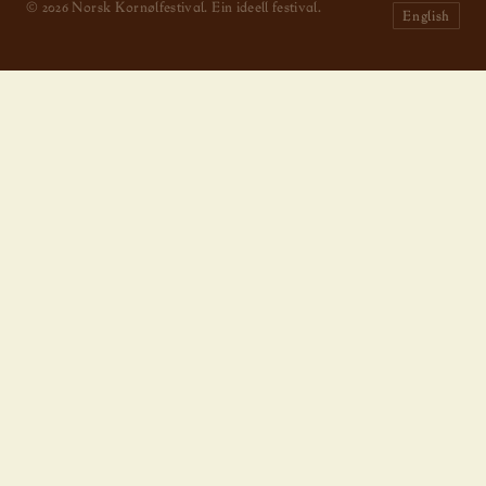
© 2026 Norsk Kornølfestival. Ein ideell festival.
English