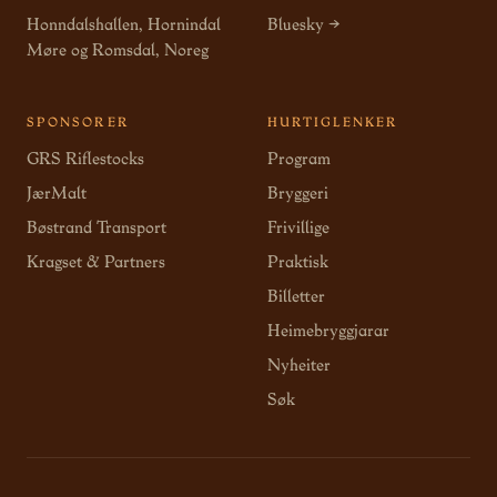
Honndalshallen, Hornindal
Bluesky →
Møre og Romsdal, Noreg
SPONSORER
HURTIGLENKER
GRS Riflestocks
Program
JærMalt
Bryggeri
Bøstrand Transport
Frivillige
Kragset & Partners
Praktisk
Billetter
Heimebryggjarar
Nyheiter
Søk