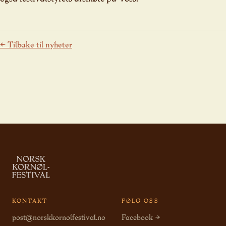
← Tilbake til nyheter
KONTAKT
FØLG OSS
post@norskkornolfestival.no
Facebook →