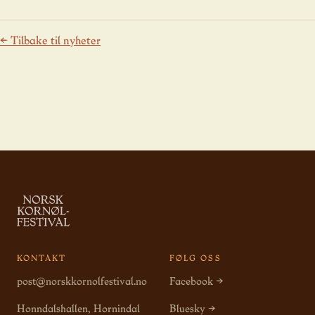
← Tilbake til nyheter
KONTAKT
FØLG OSS
post@norskkornolfestival.no
Facebook →
Honndalshallen, Hornindal
Bluesky →