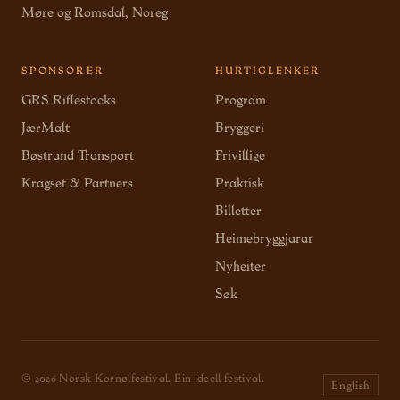
Møre og Romsdal, Noreg
SPONSORER
HURTIGLENKER
GRS Riflestocks
Program
JærMalt
Bryggeri
Bøstrand Transport
Frivillige
Kragset & Partners
Praktisk
Billetter
Heimebryggjarar
Nyheiter
Søk
© 2026 Norsk Kornølfestival. Ein ideell festival.
English