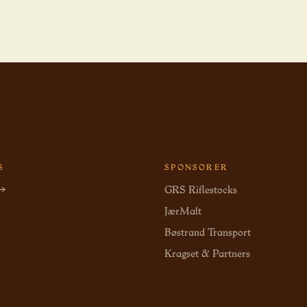
S
SPONSORER
 →
GRS Riflestocks
JærMalt
Bøstrand Transport
Kragset & Partners