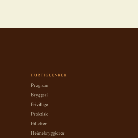
HURTIGLENKER
Program
Bryggeri
Frivillige
Praktisk
Billetter
Heimebryggjarar