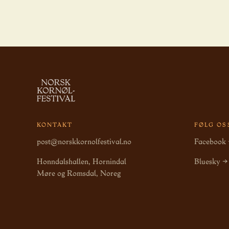
KONTAKT
FØLG OS
post@norskkornolfestival.no
Facebook
Honndalshallen, Hornindal
Bluesky →
Møre og Romsdal, Noreg