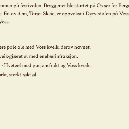
mmer på festivalen. Bryggeriet ble startet på Os sør for Be
. En av dem, Tarjei Skeie, er oppvokst i Dyrvedalen på Voss, 
Voss.
tere pale ale med Voss kveik, derav navnet.
kveik-gjæret øl med enebærinfraksjon.
 - Hveteøl med pasjonsfrukt og Voss kveik.
kt, sterkt røkt øl.