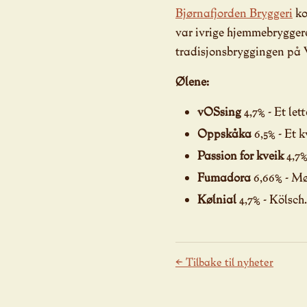
Bjørnafjorden Bryggeri
ko
var ivrige hjemmebryggere
tradisjonsbryggingen på 
Ølene:
vOSsing
4,7% - Et let
Oppskåka
6,5% - Et 
Passion for kveik
4,7%
Fumadora
6,66% - Mør
Kølnial
4,7% - Kölsch.
← Tilbake til nyheter