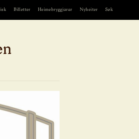
isk
Billetter
Heimebryggjarar
Nyheiter
Søk
en