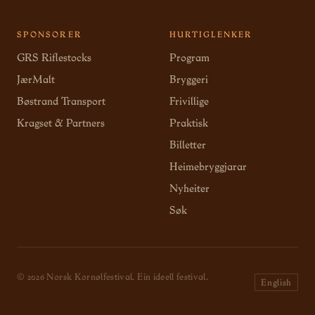
SPONSORER
HURTIGLENKER
GRS Riflestocks
Program
JærMalt
Bryggeri
Bøstrand Transport
Frivillige
Kragset & Partners
Praktisk
Billetter
Heimebryggjarar
Nyheiter
Søk
© 2026 Norsk Kornølfestival. Ein ideell festival.
English