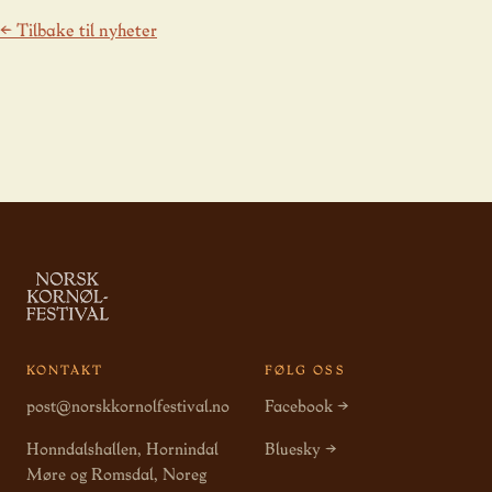
← Tilbake til nyheter
KONTAKT
FØLG OSS
post@norskkornolfestival.no
Facebook →
Honndalshallen, Hornindal
Bluesky →
Møre og Romsdal, Noreg