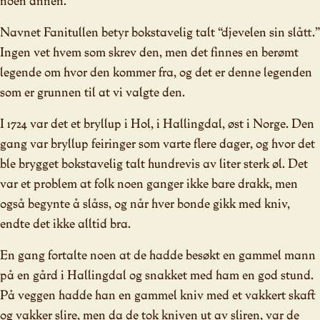
noen annen.
Navnet Fanitullen betyr bokstavelig talt “djevelen sin slått.”
Ingen vet hvem som skrev den, men det finnes en berømt
legende om hvor den kommer fra, og det er denne legenden
som er grunnen til at vi valgte den.
I 1724 var det et bryllup i Hol, i Hallingdal, øst i Norge. Den
gang var bryllup feiringer som varte flere dager, og hvor det
ble brygget bokstavelig talt hundrevis av liter sterk øl. Det
var et problem at folk noen ganger ikke bare drakk, men
også begynte å slåss, og når hver bonde gikk med kniv,
endte det ikke alltid bra.
En gang fortalte noen at de hadde besøkt en gammel mann
på en gård i Hallingdal og snakket med ham en god stund.
På veggen hadde han en gammel kniv med et vakkert skaft
og vakker slire, men da de tok kniven ut av sliren, var de