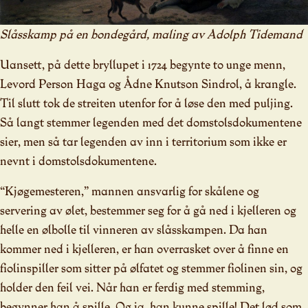
Slåsskamp på en bondegård, maling av Adolph Tidemand
Uansett, på dette bryllupet i 1724 begynte to unge menn,
Levord Person Haga og Ådne Knutson Sindrol, å krangle.
Til slutt tok de streiten utenfor for å løse den med puljing.
Så langt stemmer legenden med det domstolsdokumentene
sier, men så tar legenden av inn i territorium som ikke er
nevnt i domstolsdokumentene.
“Kjøgemesteren,” mannen ansvarlig for skålene og
servering av ølet, bestemmer seg for å gå ned i kjelleren og
helle en ølbolle til vinneren av slåsskampen. Da han
kommer ned i kjelleren, er han overrasket over å finne en
fiolinspiller som sitter på ølfatet og stemmer fiolinen sin, og
holder den feil vei. Når han er ferdig med stemming,
begynner han å spille. Og ja, han kunne spille! Det lød som