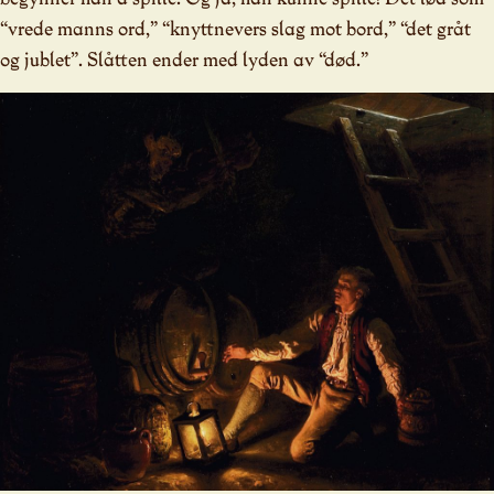
“vrede manns ord,” “knyttnevers slag mot bord,” “det gråt
og jublet”. Slåtten ender med lyden av “død.”