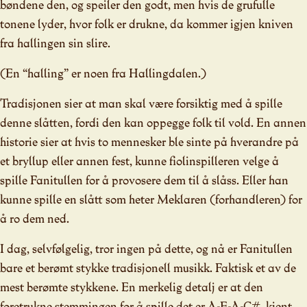
bøndene den, og speiler den godt, men hvis de grufulle
tonene lyder, hvor folk er drukne, da kommer igjen kniven
fra hallingen sin slire.
(En “halling” er noen fra Hallingdalen.)
Tradisjonen sier at man skal være forsiktig med å spille
denne slåtten, fordi den kan oppegge folk til vold. En annen
historie sier at hvis to mennesker ble sinte på hverandre på
et bryllup eller annen fest, kunne fiolinspilleren velge å
spille Fanitullen for å provosere dem til å slåss. Eller han
kunne spille en slått som heter Meklaren (forhandleren) for
å ro dem ned.
I dag, selvfølgelig, tror ingen på dette, og nå er Fanitullen
bare et berømt stykke tradisjonell musikk. Faktisk et av de
mest berømte stykkene. En merkelig detalj er at den
foretrukne stemmingen for å spille det er A-E-A-C#, kjent