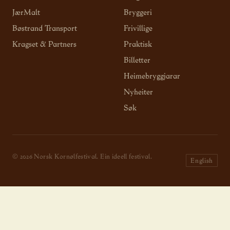
JærMalt
Bryggeri
Bøstrand Transport
Frivillige
Kragset & Partners
Praktisk
Billetter
Heimebryggjarar
Nyheiter
Søk
© 2026 Norsk Kornølfestival. Ein ideell festival.
English