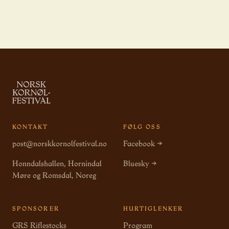
KONTAKT
FØLG OSS
post@norskkornolfestival.no
Facebook →
Honndalshallen, Hornindal
Bluesky →
Møre og Romsdal, Noreg
SPONSORER
HURTIGLENKER
GRS Riflestocks
Program