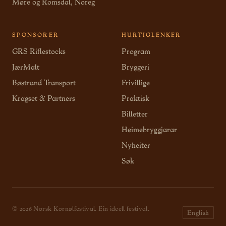
Møre og Romsdal, Noreg
SPONSORER
HURTIGLENKER
GRS Riflestocks
Program
JærMalt
Bryggeri
Bøstrand Transport
Frivillige
Kragset & Partners
Praktisk
Billetter
Heimebryggjarar
Nyheiter
Søk
© 2026 Norsk Kornølfestival. Ein ideell festival.
English