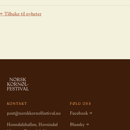
← Tilbake til nyheter
KONTAKT
FØLG OSS
post@norskkornolfestival.no
Facebook →
Honndalshallen, Hornindal
Bluesky →