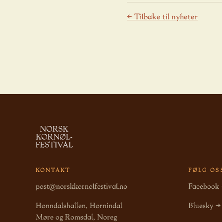
← Tilbake til nyheter
KONTAKT
FØLG OS
post@norskkornolfestival.no
Facebook
Honndalshallen, Hornindal
Bluesky →
Møre og Romsdal, Noreg