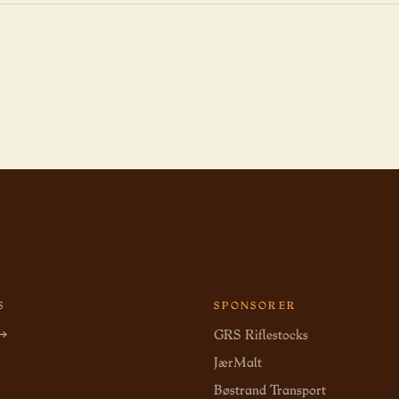
S
SPONSORER
 →
GRS Riflestocks
JærMalt
Bøstrand Transport