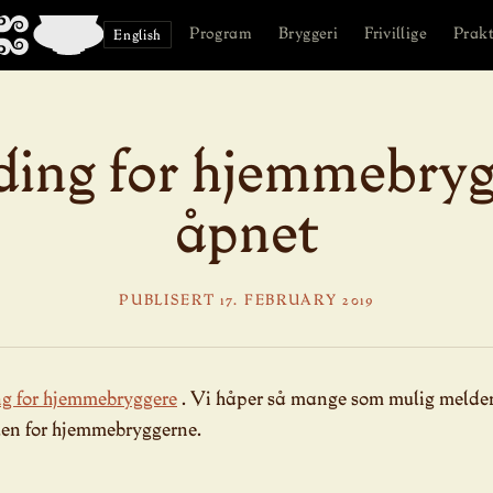
Program
Bryggeri
Frivillige
Prakt
English
ing for hjemmebryg
åpnet
PUBLISERT 17. FEBRUARY 2019
g for hjemmebryggere
. Vi håper så mange som mulig melder 
len for hjemmebryggerne.