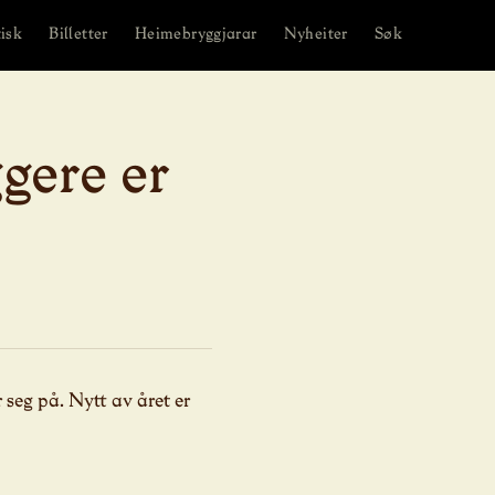
isk
Billetter
Heimebryggjarar
Nyheiter
Søk
gere er
seg på. Nytt av året er