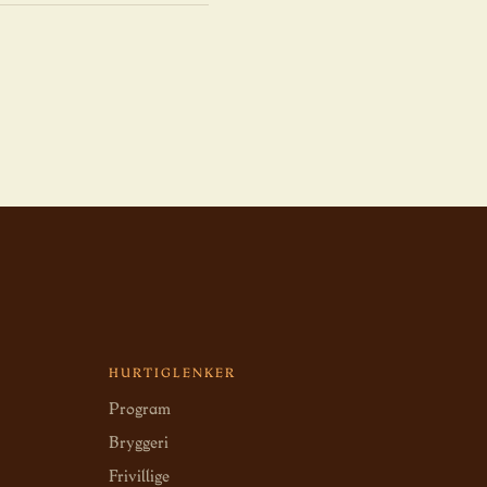
HURTIGLENKER
Program
Bryggeri
Frivillige