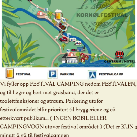
Vi fyller opp FESTIVAL CAMPING nedom FESTIVALEN,
og til høgrr og bort mot grasbana, der det er
toalettfunksjoner og straum. Parkering utafor
festivalområdet bllir prioritert til bryggeriene og eå
etterkvart publikum… ( INGEN BOBIL ELLER
CAMPINGVOGN utavor festival området ) (Det er KUN 3
minutt å gå til festivalcampen