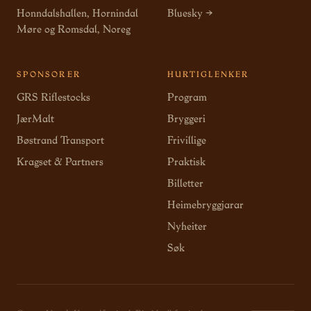
Honndalshallen, Hornindal
Bluesky →
Møre og Romsdal, Noreg
SPONSORER
HURTIGLENKER
GRS Riflestocks
Program
JærMalt
Bryggeri
Bøstrand Transport
Frivillige
Kragset & Partners
Praktisk
Billetter
Heimebryggjarar
Nyheiter
Søk