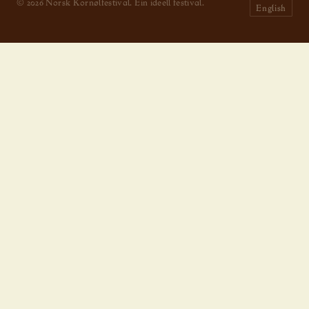
© 2026 Norsk Kornølfestival. Ein ideell festival.
English