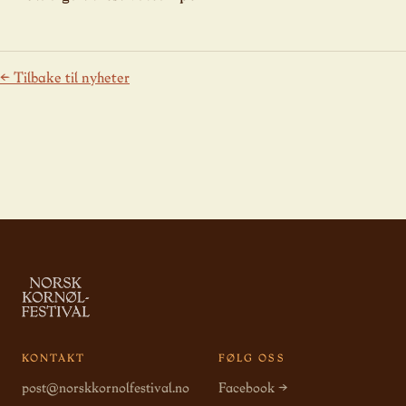
← Tilbake til nyheter
KONTAKT
FØLG OSS
post@norskkornolfestival.no
Facebook →