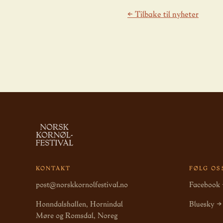
← Tilbake til nyheter
KONTAKT
FØLG OS
post@norskkornolfestival.no
Facebook
Honndalshallen, Hornindal
Bluesky →
Møre og Romsdal, Noreg