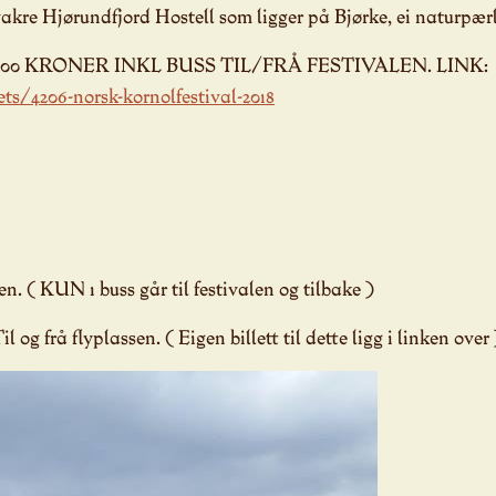
vakre Hjørundfjord Hostell som ligger på Bjørke, ei naturpærl
00 KRONER INKL BUSS TIL/FRÅ FESTIVALEN. LINK
ets/4206-norsk-kornolfestival-2018
len. ( KUN 1 buss går til festivalen og tilbake )
l og frå flyplassen. ( Eigen billett til dette ligg i linken over 