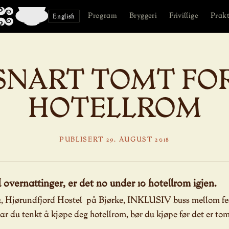
Program
Bryggeri
Frivillige
Prakt
English
SNART TOMT FO
HOTELLROM
PUBLISERT 29. AUGUST 2018
l overnattinger, er det no under 10 hotellrom igjen.
 2, Hjørundfjord Hostel på Bjørke, INKLUSIV buss mellom fe
r du tenkt å kjøpe deg hotellrom, bør du kjøpe før det er tom