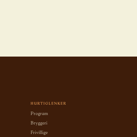
HURTIGLENKER
Program
Bryggeri
Frivillige