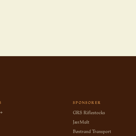
S
SPONSORER
 →
GRS Riflestocks
JærMalt
Bøstrand Transport