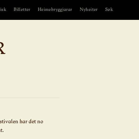
isk
Billetter
Heimebryggjarar
Nyheiter
Søk
R
stivalen har det no
t.