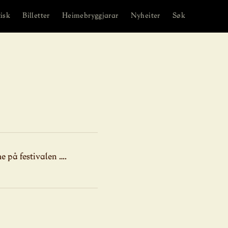
isk
Billetter
Heimebryggjarar
Nyheiter
Søk
e på festivalen ….