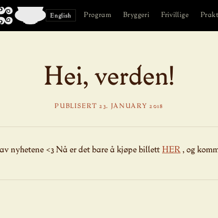
Program
Bryggeri
Frivillige
Prakt
English
Hei, verden!
PUBLISERT 23. JANUARY 2018
av nyhetene <3 Nå er det bare å kjøpe billett
HER
, og komm