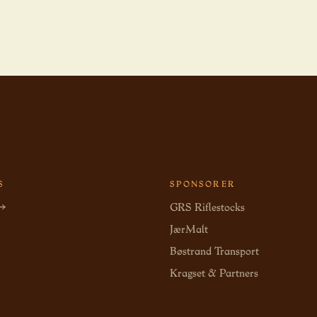
S
SPONSORER
 →
GRS Riflestocks
JærMalt
Bøstrand Transport
Kragset & Partners