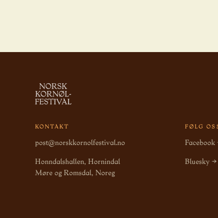
KONTAKT
FØLG OS
post@norskkornolfestival.no
Facebook
Honndalshallen, Hornindal
Bluesky →
Møre og Romsdal, Noreg