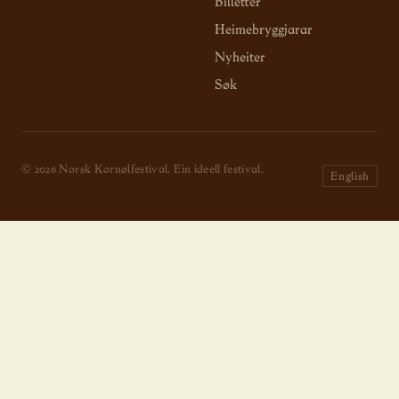
Billetter
Heimebryggjarar
Nyheiter
Søk
© 2026 Norsk Kornølfestival. Ein ideell festival.
English