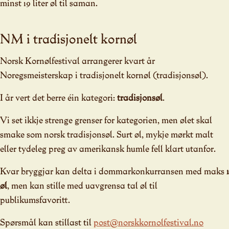
minst 19 liter øl til saman.
NM i tradisjonelt kornøl
Norsk Kornølfestival arrangerer kvart år
Noregsmeisterskap i tradisjonelt kornøl (tradisjonsøl).
I år vert det berre éin kategori:
tradisjonsøl
.
Vi set ikkje strenge grenser for kategorien, men ølet skal
smake som norsk tradisjonsøl. Surt øl, mykje mørkt malt
eller tydeleg preg av amerikansk humle fell klart utanfor.
Kvar bryggjar kan delta i dommarkonkurransen med maks
1
øl
, men kan stille med uavgrensa tal øl til
publikumsfavoritt.
Spørsmål kan stillast til
post@norskkornolfestival.no