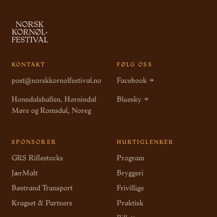
KONTAKT
FØLG OSS
post@norskkornolfestival.no
Facebook →
Honndalshallen, Hornindal
Bluesky →
Møre og Romsdal, Noreg
SPONSORER
HURTIGLENKER
GRS Riflestocks
Program
JærMalt
Bryggeri
Bøstrand Transport
Frivillige
Kragset & Partners
Praktisk