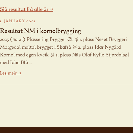
Sjå resultat frå alle år →
1. JANUARY 0001
Resultat NM i kornølbrygging
2025 (60 øl) Plassering Brygger Øl 🥇 1. plass Neset Bryggeri
Morgedal maltøl brygget i Skafså 🥈 2. plass Idar Nygård
Kornøl med egen kveik 🥉 3. plass Nils Olaf Kyllo Stjørdalsøl
med Idun Blå …
Les meir →