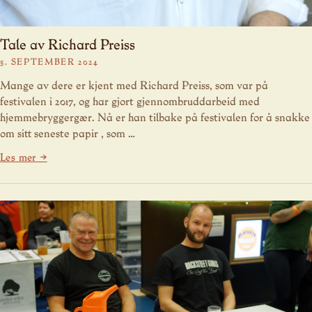
Tale av Richard Preiss
5. SEPTEMBER 2024
Mange av dere er kjent med Richard Preiss, som var på
festivalen i 2017, og har gjort gjennombruddarbeid med
hjemmebryggergær. Nå er han tilbake på festivalen for å snakke
om sitt seneste papir , som …
Les mer →