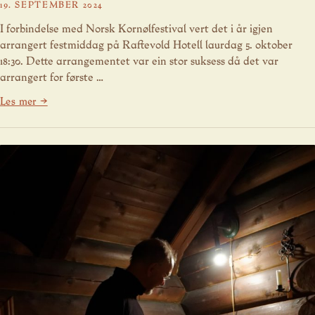
19. SEPTEMBER 2024
I forbindelse med Norsk Kornølfestival vert det i år igjen
arrangert festmiddag på Raftevold Hotell laurdag 5. oktober
18:30. Dette arrangementet var ein stor suksess då det var
arrangert for første …
Les mer →