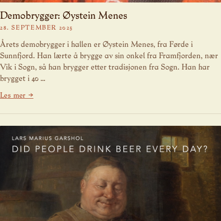
Demobrygger: Øystein Menes
28. SEPTEMBER 2025
Årets demobrygger i hallen er Øystein Menes, fra Førde i
Sunnfjord. Han lærte å brygge av sin onkel fra Framfjorden, nær
Vik i Sogn, så han brygger etter tradisjonen fra Sogn. Han har
brygget i 40 …
Les mer →