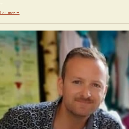
…
Les mer →