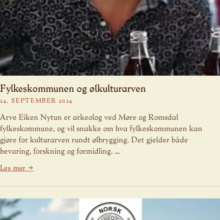
Fylkeskommunen og ølkulturarven
24. SEPTEMBER 2024
Arve Eiken Nytun er arkeolog ved Møre og Romsdal
fylkeskommune, og vil snakke om hva fylkeskommunen kan
gjøre for kulturarven rundt ølbrygging. Det gjelder både
bevaring, forskning og formidling. …
Les mer →