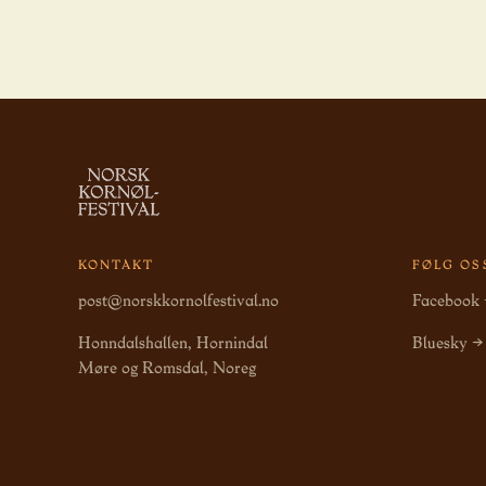
KONTAKT
FØLG OS
post@norskkornolfestival.no
Facebook
Honndalshallen, Hornindal
Bluesky →
Møre og Romsdal, Noreg