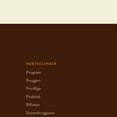
HURTIGLENKER
Program
Bryggeri
Frivillige
Praktisk
Billetter
Heimebryggjarar