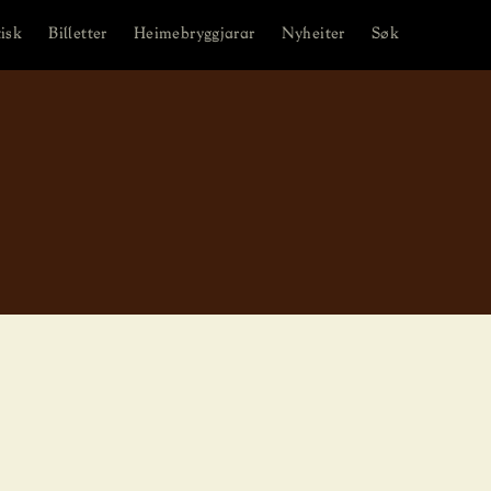
isk
Billetter
Heimebryggjarar
Nyheiter
Søk