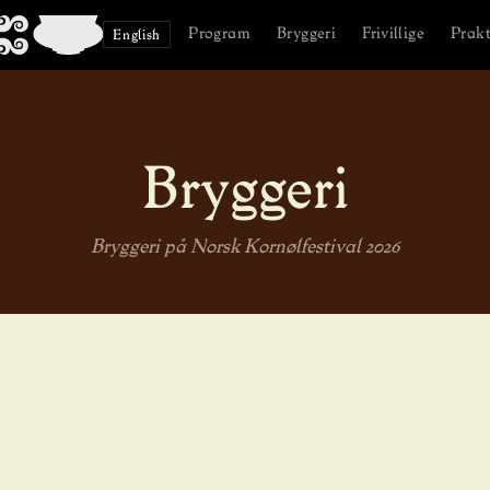
Program
Bryggeri
Frivillige
Prakt
English
Bryggeri
Bryggeri på Norsk Kornølfestival 2026