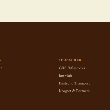
S
SPONSORER
 →
GRS Riflestocks
JærMalt
Bøstrand Transport
Kragset & Partners