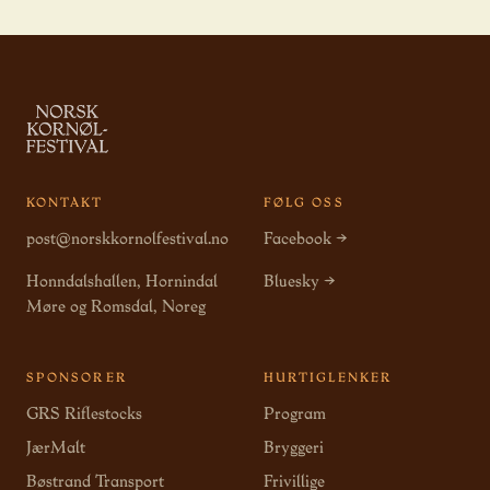
KONTAKT
FØLG OSS
post@norskkornolfestival.no
Facebook →
Honndalshallen, Hornindal
Bluesky →
Møre og Romsdal, Noreg
SPONSORER
HURTIGLENKER
GRS Riflestocks
Program
JærMalt
Bryggeri
Bøstrand Transport
Frivillige