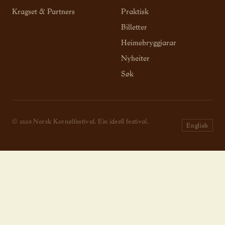
Kragset & Partners
Praktisk
Billetter
Heimebryggjarar
Nyheiter
Søk
© 2026 Norsk Kornølfestival. Ein ideell festival.
English