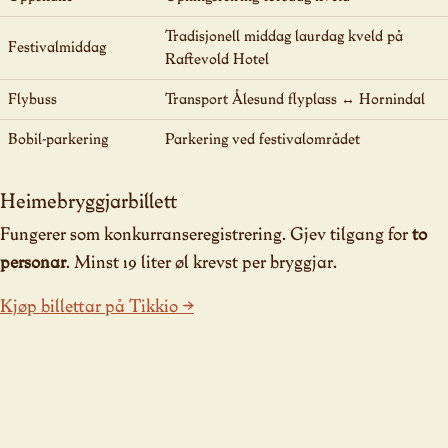
Tradisjonell middag laurdag kveld på
Festivalmiddag
Raftevold Hotel
Flybuss
Transport Ålesund flyplass ↔ Hornindal
Bobil-parkering
Parkering ved festivalområdet
Heimebryggjarbillett
Fungerer som konkurranseregistrering. Gjev tilgang for
to
personar
. Minst 19 liter øl krevst per bryggjar.
Kjøp billettar på Tikkio →