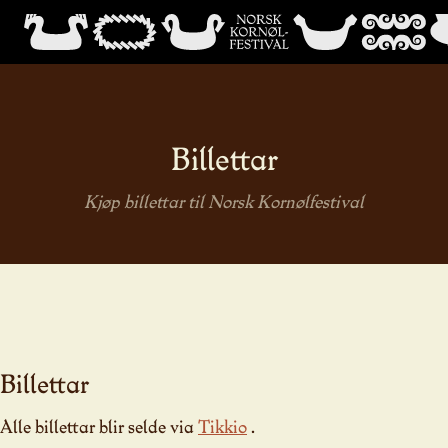
Billettar
Kjøp billettar til Norsk Kornølfestival
Billettar
Alle billettar blir selde via
Tikkio
.