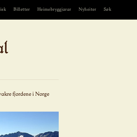
isk
Billetter
Heimebryggjarar
Nyheiter
Søk
al
vakre fjordene i Norge