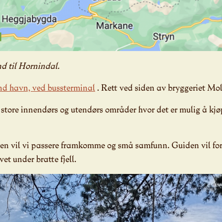
nd til Hornindal.
nd havn, ved bussterminal
. Rett ved siden av bryggeriet Mo
store innendørs og utendørs områder hvor det er mulig å kjø
en vil vi passere framkomme og små samfunn. Guiden vil for
vet under bratte fjell.