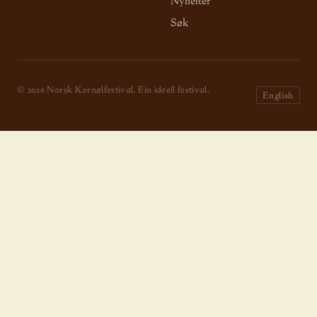
Nyheiter
Søk
© 2026 Norsk Kornølfestival. Ein ideell festival.
English