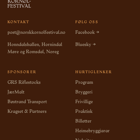
KONTAKT
FØLG OSS
post@norskkornolfestival.no
Facebook →
Honndalshallen, Hornindal
Bluesky →
Møre og Romsdal, Noreg
SPONSORER
HURTIGLENKER
GRS Riflestocks
Program
JærMalt
Bryggeri
Bøstrand Transport
Frivillige
Kragset & Partners
Praktisk
Billetter
Heimebryggjarar