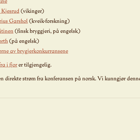
eie
 Kjesrud
(vikinger)
rius Garshol
(kveik-forskning)
itinen
(finsk bryggjeri, på engelsk)
orth
(på engelsk)
erne av brygjerkonkurransene
a i fjor
er tilgjengelig.
n direkte strøm fra konferansen på norsk. Vi kunngjør denne