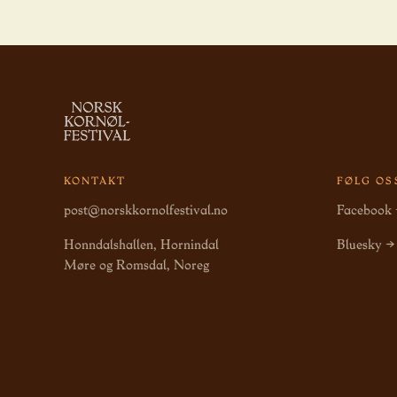
KONTAKT
FØLG OS
post@norskkornolfestival.no
Facebook
Honndalshallen, Hornindal
Bluesky →
Møre og Romsdal, Noreg