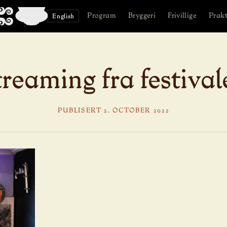
Program
Bryggeri
Frivillige
Prakt
English
treaming fra festival
PUBLISERT 2. OCTOBER 2022