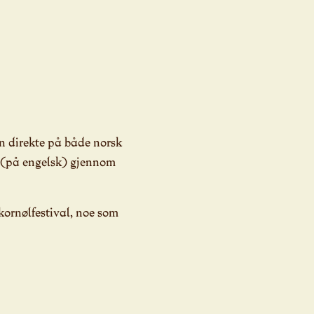
n direkte på både norsk
(på engelsk) gjennom
kornølfestival, noe som