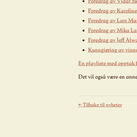
Foredrag av Vidar Sk
Foredrag av Karoline
Foredrag av Lars Ma
Foredrag av Mika La
Foredrag av Jeff Alw
Kunngjøring av vinn
En playliste med opptak fr
Det vil også være en anne
← Tilbake til nyheter