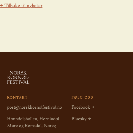
← Tilbake til nyheter
KONTAKT
FØLG OSS
post@norskkornolfestival.no
Facebook →
Honndalshallen, Hornindal
Bluesky →
Møre og Romsdal, Noreg