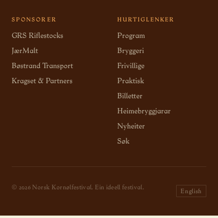
SPONSORER
HURTIGLENKER
GRS Riflestocks
Program
JærMalt
Bryggeri
Bøstrand Transport
Frivillige
Kragset & Partners
Praktisk
Billetter
Heimebryggjarar
Nyheiter
Søk
© 2026 Norsk Kornølfestival. Ein ideell festival.
English