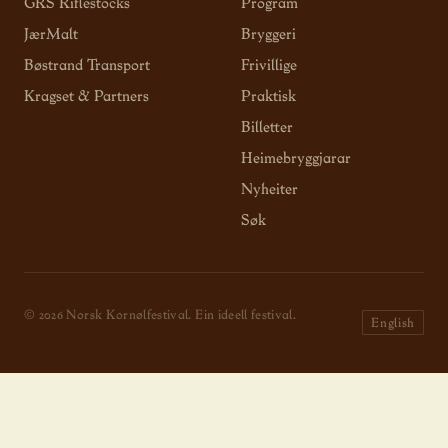
GRS Riflestocks
Program
JærMalt
Bryggeri
Bøstrand Transport
Frivillige
Kragset & Partners
Praktisk
Billetter
Heimebryggjarar
Nyheiter
Søk
© 2026 Norsk Kornølfestival. Ein ideell festival.
English