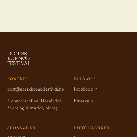
KONTAKT
FØLG OSS
post@norskkornolfestival.no
Facebook →
Honndalshallen, Hornindal
Bluesky →
Møre og Romsdal, Noreg
SPONSORER
HURTIGLENKER