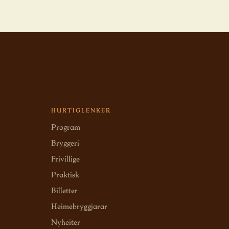
HURTIGLENKER
Program
Bryggeri
Frivillige
Praktisk
Billetter
Heimebryggjarar
Nyheiter