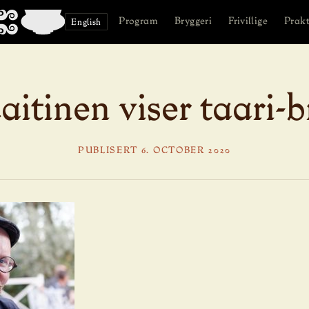
Program
Bryggeri
Frivillige
Prakt
English
itinen viser taari-
PUBLISERT 6. OCTOBER 2020