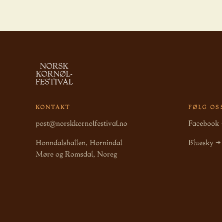
KONTAKT
FØLG OS
post@norskkornolfestival.no
Facebook
Honndalshallen, Hornindal
Bluesky →
Møre og Romsdal, Noreg