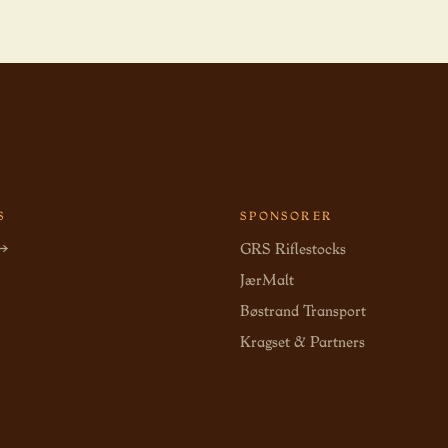
S
SPONSORER
 →
GRS Riflestocks
JærMalt
Bøstrand Transport
Kragset & Partners