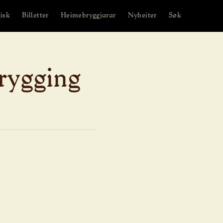
isk
Billetter
Heimebryggjarar
Nyheiter
Søk
brygging