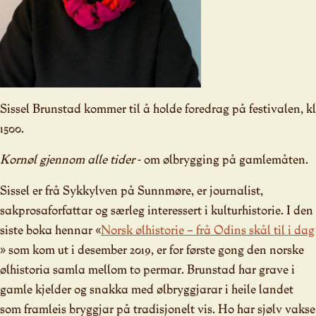
Sissel Brunstad kommer til å holde foredrag på festivalen, kl
1500.
Kornøl gjennom alle tider
- om ølbrygging på gamlemåten.
Sissel er frå Sykkylven på Sunnmøre, er journalist,
sakprosaforfattar og særleg interessert i kulturhistorie. I den
siste boka hennar «
Norsk ølhistorie – frå Odins skål til i dag
» som kom ut i desember 2019, er for første gong den norske
ølhistoria samla mellom to permar. Brunstad har grave i
gamle kjelder og snakka med ølbryggjarar i heile landet
som framleis bryggjar på tradisjonelt vis. Ho har sjølv vakse