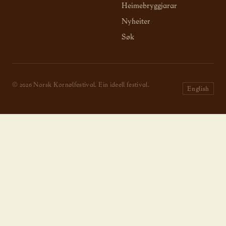
Heimebryggjarar
Nyheiter
Søk
© 2026 Norsk Kornølfestival. Ein ideell festival.
English