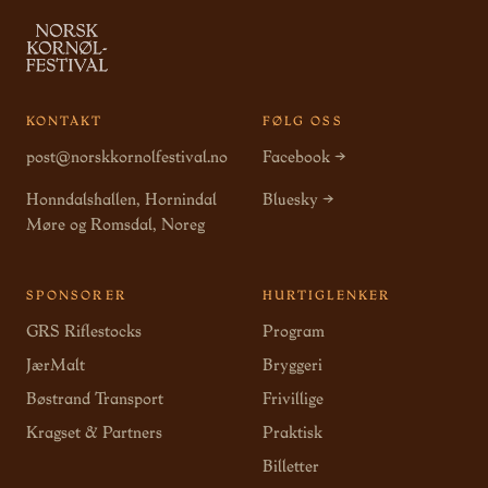
KONTAKT
FØLG OSS
post@norskkornolfestival.no
Facebook →
Honndalshallen, Hornindal
Bluesky →
Møre og Romsdal, Noreg
SPONSORER
HURTIGLENKER
GRS Riflestocks
Program
JærMalt
Bryggeri
Bøstrand Transport
Frivillige
Kragset & Partners
Praktisk
Billetter