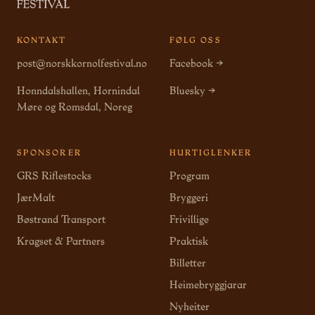
KONTAKT
FØLG OSS
post@norskkornolfestival.no
Facebook →
Honndalshallen, Hornindal
Bluesky →
Møre og Romsdal, Noreg
SPONSORER
HURTIGLENKER
GRS Riflestocks
Program
JærMalt
Bryggeri
Bøstrand Transport
Frivillige
Kragset & Partners
Praktisk
Billetter
Heimebryggjarar
Nyheiter