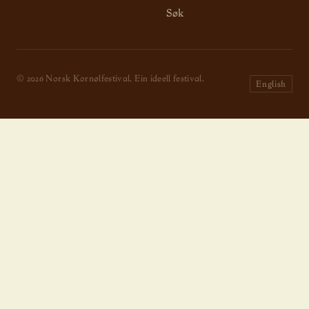
Søk
© 2026 Norsk Kornølfestival. Ein ideell festival.
English