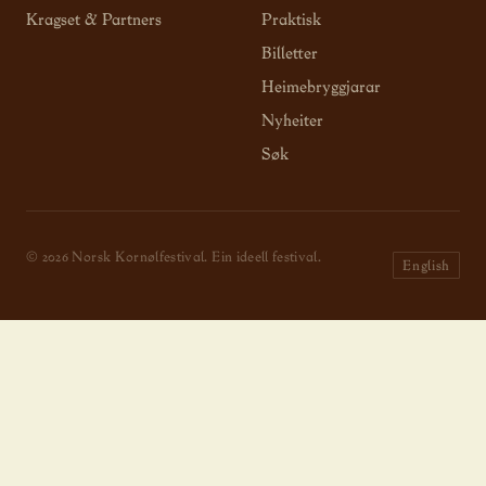
Kragset & Partners
Praktisk
Billetter
Heimebryggjarar
Nyheiter
Søk
© 2026 Norsk Kornølfestival. Ein ideell festival.
English