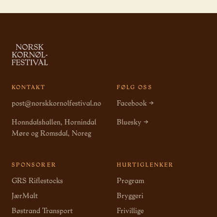
KONTAKT
FØLG OSS
post@norskkornolfestival.no
Facebook →
Honndalshallen, Hornindal
Bluesky →
Møre og Romsdal, Noreg
SPONSORER
HURTIGLENKER
GRS Riflestocks
Program
JærMalt
Bryggeri
Bøstrand Transport
Frivillige